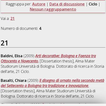
Raggruppa per:
Autore
|
Data di discussione
|
Ciclo
|
Nessun raggruppamento
Vai a:
21
Numero di documenti:
4
.
21
Baldini, Elisa
(2009)
Arti decorative: Bologna e Faenza tra
Ottocento e Novecento
, [Dissertation thesis], Alma Mater
Studiorum Università di Bologna. Dottorato di ricerca in
Storia
dell'arte
, 21 Ciclo.
Basalti, Chiara
(2009)
Il disegno di ornato nella seconda metà
del Settecento a Bologna tra tradizione e innovazione
,
[Dissertation thesis], Alma Mater Studiorum Università di
Bologna. Dottorato di ricerca in
Storia dell'arte
, 21 Ciclo.
Girardi, Cristina
(2009)
Semiotica del paesaggio: da