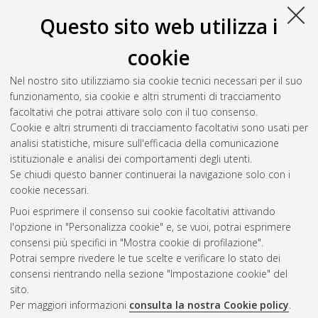
paraergon a genere moderno
, [Dissertation thesis], Alma
Questo sito web utilizza i
Mater Studiorum Università di Bologna. Dottorato di ricerca in
Storia dell'arte
, 21 Ciclo.
cookie
Naldi, Fabiola
(2009)
Arte/Cinema. Dinamismo futurista e
Nel nostro sito utilizziamo sia cookie tecnici necessari per il suo
extra artisticità dadaista
, [Dissertation thesis], Alma Mater
funzionamento, sia cookie e altri strumenti di tracciamento
Studiorum Università di Bologna. Dottorato di ricerca in
Storia
facoltativi che potrai attivare solo con il tuo consenso.
dell'arte
, 21 Ciclo.
Cookie e altri strumenti di tracciamento facoltativi sono usati per
analisi statistiche, misure sull'efficacia della comunicazione
Questa lista e' stata generata il
Fri Aug 7 20:49:07 2026 CEST
.
istituzionale e analisi dei comportamenti degli utenti.
Se chiudi questo banner continuerai la navigazione solo con i
cookie necessari.
Atom
Puoi esprimere il consenso sui cookie facoltativi attivando
Rss 1.0
l'opzione in "Personalizza cookie" e, se vuoi, potrai esprimere
consensi più specifici in "Mostra cookie di profilazione".
Rss 2.0
Potrai sempre rivedere le tue scelte e verificare lo stato dei
consensi rientrando nella sezione "Impostazione cookie" del
sito.
AMS Dottorato
Per maggiori informazioni
consulta la nostra Cookie policy
.
ISSN: 2038-7946