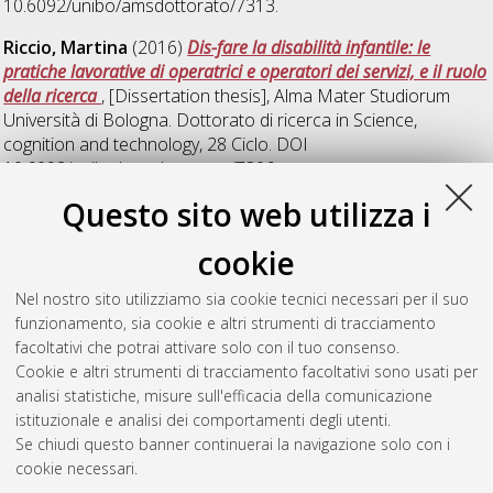
10.6092/unibo/amsdottorato/7313.
Riccio, Martina
(2016)
Dis-fare la disabilità infantile: le
pratiche lavorative di operatrici e operatori dei servizi, e il ruolo
della ricerca
, [Dissertation thesis], Alma Mater Studiorum
Università di Bologna. Dottorato di ricerca in
Science,
cognition and technology
, 28 Ciclo. DOI
10.6092/unibo/amsdottorato/7306.
Questo sito web utilizza i
Romero Muñoz, Jose Francisco
(2016)
Networks, Alliances
and Social Capital in Innovation Processes: The Cases of
cookie
Biotechnology from Puebla and Bologna
, [Dissertation thesis],
Alma Mater Studiorum Università di Bologna. Dottorato di
Nel nostro sito utilizziamo sia cookie tecnici necessari per il suo
ricerca in
Science, cognition and technology
, 28 Ciclo. DOI
funzionamento, sia cookie e altri strumenti di tracciamento
10.6092/unibo/amsdottorato/7740.
facoltativi che potrai attivare solo con il tuo consenso.
Cookie e altri strumenti di tracciamento facoltativi sono usati per
Questa lista e' stata generata il
Sat Aug 8 20:52:07 2026
analisi statistiche, misure sull'efficacia della comunicazione
CEST
.
istituzionale e analisi dei comportamenti degli utenti.
Se chiudi questo banner continuerai la navigazione solo con i
cookie necessari.
Atom