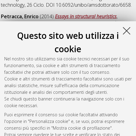
technology
, 26 Ciclo. DOI 10.6092/unibo/amsdottorato/6658.
Petracca, Enrico
(2014)
Essays in structural heuristics
,
[Dissertation thesis], Alma Mater Studiorum Università di
Bologna. Dottorato di ricerca in
Science, cognition and
Questo sito web utilizza i
technology
, 26 Ciclo. DOI 10.6092/unibo/amsdottorato/6284.
cookie
Severi, Ivan
(2014)
In campo. Il ruolo pubblico
dell'antropologia
, [Dissertation thesis], Alma Mater Studiorum
Nel nostro sito utilizziamo sia cookie tecnici necessari per il suo
Università di Bologna. Dottorato di ricerca in
Science,
funzionamento, sia cookie e altri strumenti di tracciamento
cognition and technology
, 26 Ciclo. DOI
facoltativi che potrai attivare solo con il tuo consenso.
10.6092/unibo/amsdottorato/6581.
Cookie e altri strumenti di tracciamento facoltativi sono usati per
analisi statistiche, misure sull'efficacia della comunicazione
Questa lista e' stata generata il
Fri Aug 7 20:49:32 2026 CEST
.
istituzionale e analisi dei comportamenti degli utenti.
Se chiudi questo banner continuerai la navigazione solo con i
cookie necessari.
Atom
Puoi esprimere il consenso sui cookie facoltativi attivando
Rss 1.0
l'opzione in "Personalizza cookie" e, se vuoi, potrai esprimere
consensi più specifici in "Mostra cookie di profilazione".
Rss 2.0
Potrai sempre rivedere le tue scelte e verificare lo stato dei