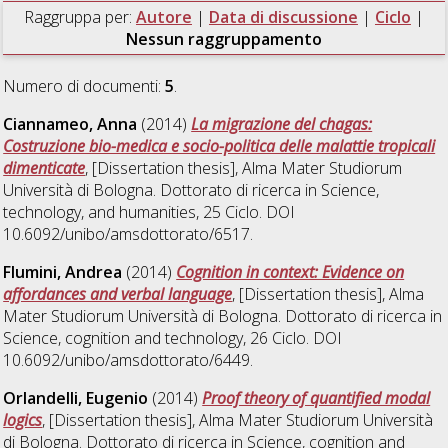
Raggruppa per:
Autore
|
Data di discussione
|
Ciclo
|
Nessun raggruppamento
Numero di documenti:
5
.
Ciannameo, Anna
(2014)
La migrazione del chagas:
Costruzione bio-medica e socio-politica delle malattie tropicali
dimenticate
, [Dissertation thesis], Alma Mater Studiorum
Università di Bologna. Dottorato di ricerca in
Science,
technology, and humanities
, 25 Ciclo. DOI
10.6092/unibo/amsdottorato/6517.
Flumini, Andrea
(2014)
Cognition in context: Evidence on
affordances and verbal language
, [Dissertation thesis], Alma
Mater Studiorum Università di Bologna. Dottorato di ricerca in
Science, cognition and technology
, 26 Ciclo. DOI
10.6092/unibo/amsdottorato/6449.
Orlandelli, Eugenio
(2014)
Proof theory of quantified modal
logics
, [Dissertation thesis], Alma Mater Studiorum Università
di Bologna. Dottorato di ricerca in
Science, cognition and