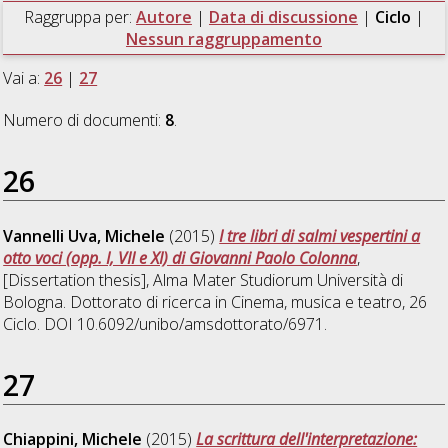
Raggruppa per:
Autore
|
Data di discussione
|
Ciclo
|
Nessun raggruppamento
Vai a:
26
|
27
Numero di documenti:
8
.
26
Vannelli Uva, Michele
(2015)
I tre libri di salmi vespertini a
otto voci (opp. I, VII e XI) di Giovanni Paolo Colonna
,
[Dissertation thesis], Alma Mater Studiorum Università di
Bologna. Dottorato di ricerca in
Cinema, musica e teatro
, 26
Ciclo. DOI 10.6092/unibo/amsdottorato/6971.
27
Chiappini, Michele
(2015)
La scrittura dell'interpretazione: