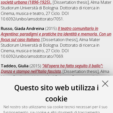
società urbana (1896-1925).
, [Dissertation thesis], Alma Mater
Studiorum Università di Bologna. Dottorato di ricerca in
Cinema, musica e teatro
, 27 Ciclo. DOI
10.6092/unibo/amsdottorato/7051.
Russo, Giada Andreina
(2015)
Il teatro comunitario in
Argentina: paradigmi e pratiche tra identità e memoria. Con un
focus sul caso italiano
, [Dissertation thesis], Alma Mater
Studiorum Università di Bologna. Dottorato di ricerca in
Cinema, musica e teatro
, 27 Ciclo. DOI
10.6092/unibo/amsdottorato/7069.
Taddeo, Giulia
(2015)
"All'opera ha fatto seguito il ballo":
Danza e stampa nell'Italia fascista
, [Dissertation thesis], Alma
Mater Studiorum Università di Bologna. Dottorato di ricerca in
Cinema, musica e teatro
, 27 Ciclo. DOI
Questo sito web utilizza i
10.6092/unibo/amsdottorato/6967.
cookie
Uggias, Gabriele
(2015)
Keplero e la musica. Il Libro III
dell'Harmonice mundi (Linz, 1619): traduzione e Introduzione
,
Nel nostro sito utilizziamo sia cookie tecnici necessari per il suo
[Dissertation thesis], Alma Mater Studiorum Università di
funzionamento, sia cookie e altri strumenti di tracciamento