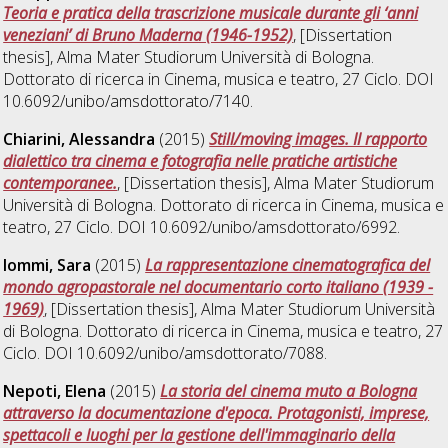
Teoria e pratica della trascrizione musicale durante gli ‘anni
veneziani’ di Bruno Maderna (1946-1952)
, [Dissertation
thesis], Alma Mater Studiorum Università di Bologna.
Dottorato di ricerca in
Cinema, musica e teatro
, 27 Ciclo. DOI
10.6092/unibo/amsdottorato/7140.
Chiarini, Alessandra
(2015)
Still/moving images. Il rapporto
dialettico tra cinema e fotografia nelle pratiche artistiche
contemporanee.
, [Dissertation thesis], Alma Mater Studiorum
Università di Bologna. Dottorato di ricerca in
Cinema, musica e
teatro
, 27 Ciclo. DOI 10.6092/unibo/amsdottorato/6992.
Iommi, Sara
(2015)
La rappresentazione cinematografica del
mondo agropastorale nel documentario corto italiano (1939 -
1969)
, [Dissertation thesis], Alma Mater Studiorum Università
di Bologna. Dottorato di ricerca in
Cinema, musica e teatro
, 27
Ciclo. DOI 10.6092/unibo/amsdottorato/7088.
Nepoti, Elena
(2015)
La storia del cinema muto a Bologna
attraverso la documentazione d'epoca. Protagonisti, imprese,
spettacoli e luoghi per la gestione dell'immaginario della