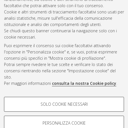
Bologna. Dottorato di ricerca in
Cinema, musica e teatro
, 27
facoltativi che potrai attivare solo con il tuo consenso.
Ciclo. DOI 10.6092/unibo/amsdottorato/7054.
Cookie e altri strumenti di tracciamento facoltativi sono usati per
analisi statistiche, misure sull'efficacia della comunicazione
Questa lista e' stata generata il
Fri Aug 7 20:50:36 2026 CEST
.
istituzionale e analisi dei comportamenti degli utenti.
Se chiudi questo banner continuerai la navigazione solo con i
cookie necessari.
Atom
Puoi esprimere il consenso sui cookie facoltativi attivando
Rss 1.0
l'opzione in "Personalizza cookie" e, se vuoi, potrai esprimere
consensi più specifici in "Mostra cookie di profilazione".
Rss 2.0
Potrai sempre rivedere le tue scelte e verificare lo stato dei
consensi rientrando nella sezione "Impostazione cookie" del
AMS Dottorato
sito.
Per maggiori informazioni
consulta la nostra Cookie policy
.
ISSN: 2038-7946
Servizio implementato e gestito da
AlmaDL
Impostazioni Cookie
COOKIE DI PROFILAZIONE -
SOLO COOKIE NECESSARI
Informativa sulla privacy
FACOLTATIVI
Condizioni d’uso del sito
Si tratta di cookie utilizzati per analizzare le caratteristiche della
navigazione degli utenti, creare profili in base al loro comportamento
PERSONALIZZA COOKIE
sul sito, per analisi di marketing.