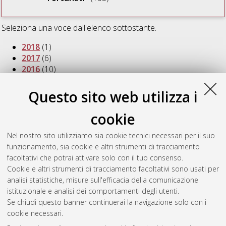
Seleziona una voce dall'elenco sottostante.
2018
(1)
2017
(6)
2016
(10)
2015
(11)
2014
(10)
Questo sito web utilizza i
2013
(16)
2012
(8)
cookie
2011
(6)
2010
(8)
Nel nostro sito utilizziamo sia cookie tecnici necessari per il suo
2009
(9)
funzionamento, sia cookie e altri strumenti di tracciamento
2008
(8)
facoltativi che potrai attivare solo con il tuo consenso.
2007
(9)
Cookie e altri strumenti di tracciamento facoltativi sono usati per
2004
(1)
analisi statistiche, misure sull'efficacia della comunicazione
istituzionale e analisi dei comportamenti degli utenti.
Se chiudi questo banner continuerai la navigazione solo con i
cookie necessari.
Atom