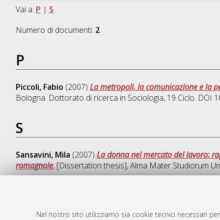
Vai a:
P
|
S
Numero di documenti:
2
.
P
Piccoli, Fabio
(2007)
La metropoli, la comunicazione e la p
Bologna. Dottorato di ricerca in
Sociologia
, 19 Ciclo. DOI
S
Sansavini, Mila
(2007)
La donna nel mercato del lavoro: rap
romagnole
, [Dissertation thesis], Alma Mater Studiorum Un
Nel nostro sito utilizziamo sia cookie tecnici necessari per
AMS Dotto
Atom