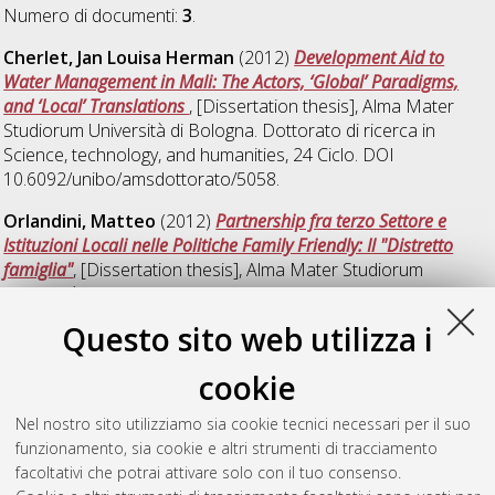
Numero di documenti:
3
.
Cherlet, Jan Louisa Herman
(2012)
Development Aid to
Water Management in Mali: The Actors, ‘Global’ Paradigms,
and ‘Local’ Translations
, [Dissertation thesis], Alma Mater
Studiorum Università di Bologna. Dottorato di ricerca in
Science, technology, and humanities
, 24 Ciclo. DOI
10.6092/unibo/amsdottorato/5058.
Orlandini, Matteo
(2012)
Partnership fra terzo Settore e
Istituzioni Locali nelle Politiche Family Friendly: Il "Distretto
famiglia"
, [Dissertation thesis], Alma Mater Studiorum
Università di Bologna. Dottorato di ricerca in
Sociologia
, 24
Ciclo. DOI 10.6092/unibo/amsdottorato/4515.
Questo sito web utilizza i
di Capua, Danilo
(2012)
Tra società informazionale e
cookie
prosumerismo: il citizen journalism e la partecipazione on line
,
[Dissertation thesis], Alma Mater Studiorum Università di
Nel nostro sito utilizziamo sia cookie tecnici necessari per il suo
Bologna. Dottorato di ricerca in
Sociologia
, 24 Ciclo. DOI
funzionamento, sia cookie e altri strumenti di tracciamento
10.6092/unibo/amsdottorato/4630.
facoltativi che potrai attivare solo con il tuo consenso.