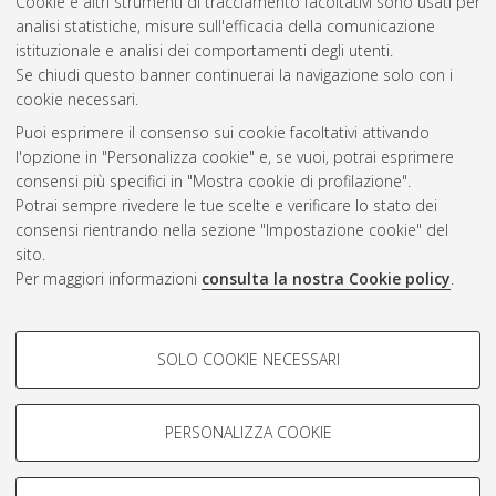
Cookie e altri strumenti di tracciamento facoltativi sono usati per
Questa lista e' stata generata il
Wed Aug 5 20:36:35 2026
analisi statistiche, misure sull'efficacia della comunicazione
CEST
.
istituzionale e analisi dei comportamenti degli utenti.
Se chiudi questo banner continuerai la navigazione solo con i
cookie necessari.
Atom
Puoi esprimere il consenso sui cookie facoltativi attivando
Rss 1.0
l'opzione in "Personalizza cookie" e, se vuoi, potrai esprimere
consensi più specifici in "Mostra cookie di profilazione".
Rss 2.0
Potrai sempre rivedere le tue scelte e verificare lo stato dei
consensi rientrando nella sezione "Impostazione cookie" del
sito.
AMS Dottorato
Per maggiori informazioni
consulta la nostra Cookie policy
.
ISSN: 2038-7946
Servizio implementato e gestito da
AlmaDL
COOKIE DI PROFILAZIONE -
Impostazioni Cookie
SOLO COOKIE NECESSARI
Informativa sulla privacy
FACOLTATIVI
Condizioni d’uso del sito
Si tratta di cookie utilizzati per analizzare le caratteristiche della
navigazione degli utenti, creare profili in base al loro comportamento
PERSONALIZZA COOKIE
sul sito, per analisi di marketing.
Mostra cookie di profilazione