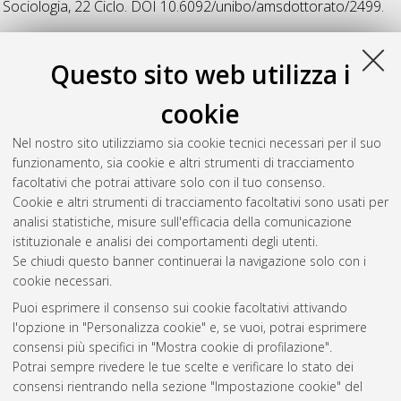
Sociologia
, 22 Ciclo. DOI 10.6092/unibo/amsdottorato/2499.
R
Questo sito web utilizza i
cookie
Rapani, Michela
(2010)
I consumi alimentari nelle fasce deboli
della popolazione
, [Dissertation thesis], Alma Mater Studiorum
Nel nostro sito utilizziamo sia cookie tecnici necessari per il suo
Università di Bologna. Dottorato di ricerca in
Sociologia
, 22
funzionamento, sia cookie e altri strumenti di tracciamento
Ciclo.
facoltativi che potrai attivare solo con il tuo consenso.
Cookie e altri strumenti di tracciamento facoltativi sono usati per
Questa lista e' stata generata il
Sat Aug 8 20:37:59 2026
analisi statistiche, misure sull'efficacia della comunicazione
CEST
.
istituzionale e analisi dei comportamenti degli utenti.
Se chiudi questo banner continuerai la navigazione solo con i
cookie necessari.
Atom
Puoi esprimere il consenso sui cookie facoltativi attivando
Rss 1.0
l'opzione in "Personalizza cookie" e, se vuoi, potrai esprimere
consensi più specifici in "Mostra cookie di profilazione".
Rss 2.0
Potrai sempre rivedere le tue scelte e verificare lo stato dei
consensi rientrando nella sezione "Impostazione cookie" del