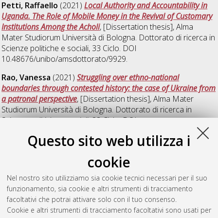
Petti, Raffaello
(2021)
Local Authority and Accountability in
Uganda. The Role of Mobile Money in the Revival of Customary
Institutions Among the Acholi
, [Dissertation thesis], Alma
Mater Studiorum Università di Bologna. Dottorato di ricerca in
Scienze politiche e sociali
, 33 Ciclo. DOI
10.48676/unibo/amsdottorato/9929.
Rao, Vanessa
(2021)
Struggling over ethno-national
boundaries through contested history: the case of Ukraine from
a patronal perspective
, [Dissertation thesis], Alma Mater
Studiorum Università di Bologna. Dottorato di ricerca in
Scienze politiche e sociali
, 33 Ciclo. DOI
10.48676/unibo/amsdottorato/9915.
Questo sito web utilizza i
Wiredu, Darlington Kwabena
(2021)
Three Essays on
cookie
Democratic Theory and Practice
, [Dissertation thesis], Alma
Mater Studiorum Università di Bologna. Dottorato di ricerca in
Nel nostro sito utilizziamo sia cookie tecnici necessari per il suo
Scienze politiche e sociali
, 33 Ciclo. DOI
funzionamento, sia cookie e altri strumenti di tracciamento
10.48676/unibo/amsdottorato/9897.
facoltativi che potrai attivare solo con il tuo consenso.
Cookie e altri strumenti di tracciamento facoltativi sono usati per
Questa lista e' stata generata il
Sun Aug 9 20:37:02 2026