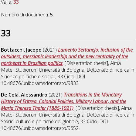
Vai a:
33
Numero di documenti:
5
.
33
Bottacchi, Jacopo
(2021)
Lamento Sertanejo: inclusion of the
outsiders, messianic leadership and the new centrality of the
northeast in Brazilian politics
, [Dissertation thesis], Alma
Mater Studiorum Università di Bologna. Dottorato di ricerca in
Scienze politiche e sociali
, 33 Ciclo. DOI
10.48676/unibo/amsdottorato/9833.
De Cola, Alessandro
(2021)
Transitions in the Monetary
History of Eritrea. Colonial Policies, Military Labour, and the
Maria Theresa Thaler (1885-1921)
, [Dissertation thesis], Alma
Mater Studiorum Università di Bologna. Dottorato di ricerca in
Storie, culture e politiche del globale
, 33 Ciclo. DOI
10.48676/unibo/amsdottorato/9652.