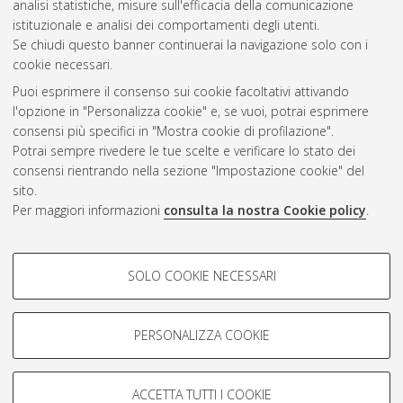
analisi statistiche, misure sull'efficacia della comunicazione
CEST
.
istituzionale e analisi dei comportamenti degli utenti.
Se chiudi questo banner continuerai la navigazione solo con i
cookie necessari.
Atom
Puoi esprimere il consenso sui cookie facoltativi attivando
Rss 1.0
l'opzione in "Personalizza cookie" e, se vuoi, potrai esprimere
consensi più specifici in "Mostra cookie di profilazione".
Rss 2.0
Potrai sempre rivedere le tue scelte e verificare lo stato dei
consensi rientrando nella sezione "Impostazione cookie" del
sito.
AMS Dottorato
Per maggiori informazioni
consulta la nostra Cookie policy
.
ISSN: 2038-7946
Servizio implementato e gestito da
AlmaDL
Impostazioni Cookie
COOKIE DI PROFILAZIONE -
SOLO COOKIE NECESSARI
Informativa sulla privacy
FACOLTATIVI
Condizioni d’uso del sito
Si tratta di cookie utilizzati per analizzare le caratteristiche della
navigazione degli utenti, creare profili in base al loro comportamento
PERSONALIZZA COOKIE
sul sito, per analisi di marketing.
Mostra cookie di profilazione
ACCETTA TUTTI I COOKIE