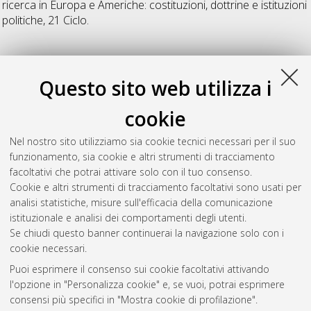
ricerca in
Europa e Americhe: costituzioni, dottrine e istituzioni
politiche
, 21 Ciclo.
V
Questo sito web utilizza i
Venturi, Bernardo
(2009)
Il demone della pace. Storia,
cookie
metodologie e prospettive istituzionali della peace research e
del pensiero di Johan Galtung
, [Dissertation thesis], Alma
Nel nostro sito utilizziamo sia cookie tecnici necessari per il suo
Mater Studiorum Università di Bologna. Dottorato di ricerca in
funzionamento, sia cookie e altri strumenti di tracciamento
Europa e Americhe: costituzioni, dottrine e istituzioni politiche
,
facoltativi che potrai attivare solo con il tuo consenso.
21 Ciclo. DOI 10.6092/unibo/amsdottorato/2004.
Cookie e altri strumenti di tracciamento facoltativi sono usati per
analisi statistiche, misure sull'efficacia della comunicazione
Questa lista e' stata generata il
Fri Aug 7 20:39:17 2026 CEST
.
istituzionale e analisi dei comportamenti degli utenti.
Se chiudi questo banner continuerai la navigazione solo con i
cookie necessari.
Atom
Puoi esprimere il consenso sui cookie facoltativi attivando
Rss 1.0
l'opzione in "Personalizza cookie" e, se vuoi, potrai esprimere
consensi più specifici in "Mostra cookie di profilazione".
Rss 2.0