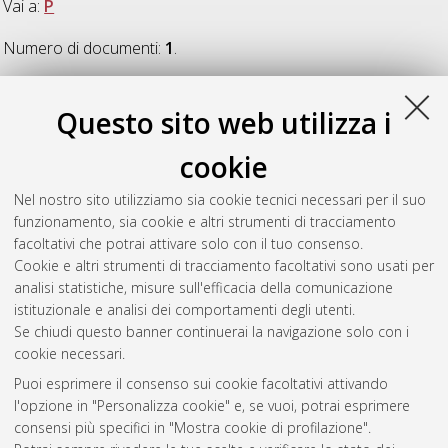
Vai a:
P
Numero di documenti:
1
.
P
Questo sito web utilizza i
cookie
Petracca, Enrico
(2014)
Essays in structural heuristics
,
[Dissertation thesis], Alma Mater Studiorum Università di
Nel nostro sito utilizziamo sia cookie tecnici necessari per il suo
Bologna. Dottorato di ricerca in
Science, cognition and
funzionamento, sia cookie e altri strumenti di tracciamento
technology
, 26 Ciclo. DOI 10.6092/unibo/amsdottorato/6284.
facoltativi che potrai attivare solo con il tuo consenso.
Cookie e altri strumenti di tracciamento facoltativi sono usati per
Questa lista e' stata generata il
Thu Aug 6 20:36:11 2026
analisi statistiche, misure sull'efficacia della comunicazione
CEST
.
istituzionale e analisi dei comportamenti degli utenti.
Se chiudi questo banner continuerai la navigazione solo con i
cookie necessari.
Atom
Puoi esprimere il consenso sui cookie facoltativi attivando
Rss 1.0
l'opzione in "Personalizza cookie" e, se vuoi, potrai esprimere
consensi più specifici in "Mostra cookie di profilazione".
Rss 2.0