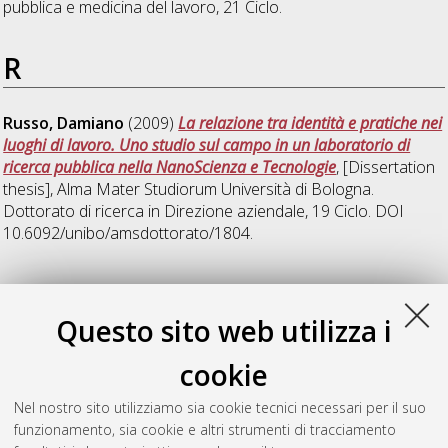
pubblica e medicina del lavoro
, 21 Ciclo.
R
Russo, Damiano
(2009)
La relazione tra identità e pratiche nei
luoghi di lavoro. Uno studio sul campo in un laboratorio di
ricerca pubblica nella NanoScienza e Tecnologie
, [Dissertation
thesis], Alma Mater Studiorum Università di Bologna.
Dottorato di ricerca in
Direzione aziendale
, 19 Ciclo. DOI
10.6092/unibo/amsdottorato/1804.
S
Questo sito web utilizza i
Sguera, Francesco
(2009)
The social construction of
cookie
cooperation: exchange, identification and collective intentions
within the organization
, [Dissertation thesis], Alma Mater
Nel nostro sito utilizziamo sia cookie tecnici necessari per il suo
Studiorum Università di Bologna. Dottorato di ricerca in
funzionamento, sia cookie e altri strumenti di tracciamento
Direzione aziendale
, 20 Ciclo.