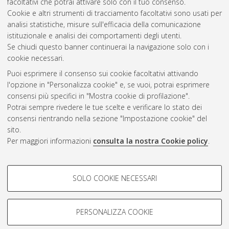
facoltativi che potrai attivare solo con il tuo consenso.
Cookie e altri strumenti di tracciamento facoltativi sono usati per
Questa lista e' stata generata il
Thu Aug 6 20:39:34 2026
analisi statistiche, misure sull'efficacia della comunicazione
CEST
.
istituzionale e analisi dei comportamenti degli utenti.
Se chiudi questo banner continuerai la navigazione solo con i
cookie necessari.
Atom
Puoi esprimere il consenso sui cookie facoltativi attivando
Rss 1.0
l'opzione in "Personalizza cookie" e, se vuoi, potrai esprimere
consensi più specifici in "Mostra cookie di profilazione".
Rss 2.0
Potrai sempre rivedere le tue scelte e verificare lo stato dei
consensi rientrando nella sezione "Impostazione cookie" del
AMS Dottorato
sito.
Per maggiori informazioni
consulta la nostra Cookie policy
.
ISSN: 2038-7946
Servizio implementato e gestito da
AlmaDL
Impostazioni Cookie
COOKIE DI PROFILAZIONE -
SOLO COOKIE NECESSARI
Informativa sulla privacy
FACOLTATIVI
Condizioni d’uso del sito
Si tratta di cookie utilizzati per analizzare le caratteristiche della
navigazione degli utenti, creare profili in base al loro comportamento
PERSONALIZZA COOKIE
sul sito, per analisi di marketing.