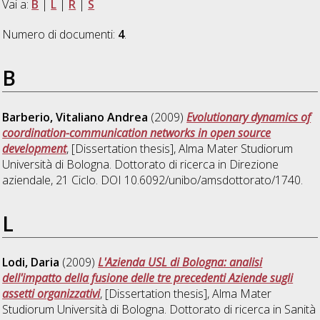
Vai a:
B
|
L
|
R
|
S
Numero di documenti:
4
.
B
Barberio, Vitaliano Andrea
(2009)
Evolutionary dynamics of
coordination-communication networks in open source
development
, [Dissertation thesis], Alma Mater Studiorum
Università di Bologna. Dottorato di ricerca in
Direzione
aziendale
, 21 Ciclo. DOI 10.6092/unibo/amsdottorato/1740.
L
Lodi, Daria
(2009)
L'Azienda USL di Bologna: analisi
dell'impatto della fusione delle tre precedenti Aziende sugli
assetti organizzativi
, [Dissertation thesis], Alma Mater
Studiorum Università di Bologna. Dottorato di ricerca in
Sanità