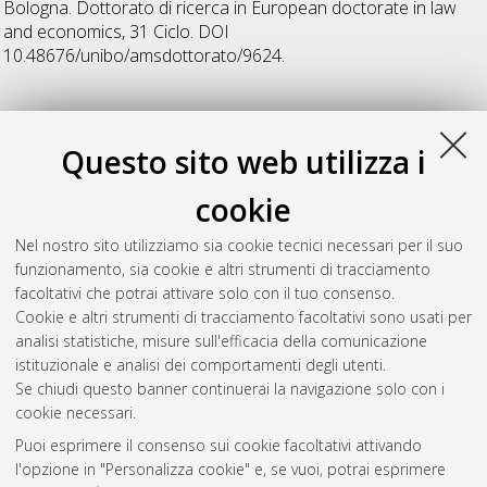
Bologna. Dottorato di ricerca in
European doctorate in law
and economics
, 31 Ciclo. DOI
10.48676/unibo/amsdottorato/9624.
V
Questo sito web utilizza i
Veshi, Denard
(2020)
Refugee Flow: A Law and Economics
cookie
Approach
, [Dissertation thesis], Alma Mater Studiorum
Università di Bologna. Dottorato di ricerca in
European
Nel nostro sito utilizziamo sia cookie tecnici necessari per il suo
doctorate in law and economics
, 31 Ciclo. DOI
funzionamento, sia cookie e altri strumenti di tracciamento
10.48676/unibo/amsdottorato/9622.
facoltativi che potrai attivare solo con il tuo consenso.
Cookie e altri strumenti di tracciamento facoltativi sono usati per
Questa lista e' stata generata il
Thu Aug 6 20:38:48 2026
analisi statistiche, misure sull'efficacia della comunicazione
CEST
.
istituzionale e analisi dei comportamenti degli utenti.
Se chiudi questo banner continuerai la navigazione solo con i
cookie necessari.
Atom
Puoi esprimere il consenso sui cookie facoltativi attivando
Rss 1.0
l'opzione in "Personalizza cookie" e, se vuoi, potrai esprimere