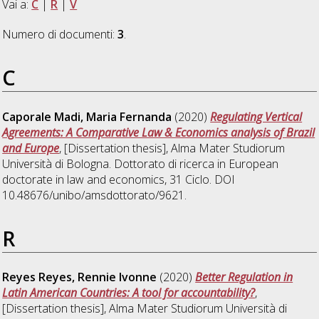
Vai a:
C
|
R
|
V
Numero di documenti:
3
.
C
Caporale Madi, Maria Fernanda
(2020)
Regulating Vertical
Agreements: A Comparative Law & Economics analysis of Brazil
and Europe
, [Dissertation thesis], Alma Mater Studiorum
Università di Bologna. Dottorato di ricerca in
European
doctorate in law and economics
, 31 Ciclo. DOI
10.48676/unibo/amsdottorato/9621.
R
Reyes Reyes, Rennie Ivonne
(2020)
Better Regulation in
Latin American Countries: A tool for accountability?
,
[Dissertation thesis], Alma Mater Studiorum Università di