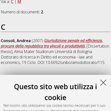
Vai a:
C
|
M
Numero di documenti:
2
.
C
Consoli, Andrea
(2007)
Giurisdizione penale ed efficienza,
procure della repubblica tra vincoli e produttività
, [Dissertation
thesis], Alma Mater Studiorum Università di Bologna.
Dottorato di ricerca in
Diritto ed economia - law and
economics
, 19 Ciclo. DOI 10.6092/unibo/amsdottorato/115.
M
Questo sito web utilizza i
Morciano, Marcello
(2007)
Un modello di microsimulazione a
cookie
popolazione dinamica per l'analisi del sistema di protezione
sociale italiano
, [Dissertation thesis], Alma Mater Studiorum
Nel nostro sito utilizziamo sia cookie tecnici necessari per il suo
Università di Bologna. Dottorato di ricerca in
Economia
, 19
funzionamento, sia cookie e altri strumenti di tracciamento