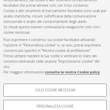
Ciclo. DOI 10.6092/unibo/amsdottorato/147.
facoltativi che potrai attivare solo con il tuo consenso.
Cookie e altri strumenti di tracciamento facoltativi sono usati per
Questa lista e' stata generata il
Mon Aug 10 20:37:11 2026
analisi statistiche, misure sull'efficacia della comunicazione
CEST
.
istituzionale e analisi dei comportamenti degli utenti.
Se chiudi questo banner continuerai la navigazione solo con i
cookie necessari.
Atom
Puoi esprimere il consenso sui cookie facoltativi attivando
Rss 1.0
l'opzione in "Personalizza cookie" e, se vuoi, potrai esprimere
consensi più specifici in "Mostra cookie di profilazione".
Rss 2.0
Potrai sempre rivedere le tue scelte e verificare lo stato dei
consensi rientrando nella sezione "Impostazione cookie" del
sito.
AMS Dottorato
Per maggiori informazioni
consulta la nostra Cookie policy
.
ISSN: 2038-7946
Servizio implementato e gestito da
AlmaDL
Impostazioni Cookie
COOKIE DI PROFILAZIONE -
SOLO COOKIE NECESSARI
Informativa sulla privacy
FACOLTATIVI
Condizioni d’uso del sito
Si tratta di cookie utilizzati per analizzare le caratteristiche della
navigazione degli utenti, creare profili in base al loro comportamento
PERSONALIZZA COOKIE
sul sito, per analisi di marketing.