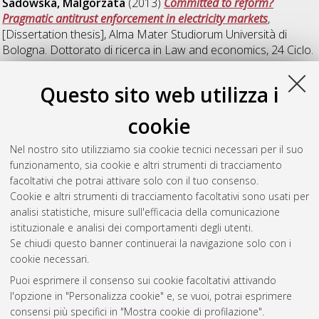
Sadowska, Malgorzata
(2013)
Committed to reform?
Pragmatic antitrust enforcement in electricity markets
,
[Dissertation thesis], Alma Mater Studiorum Università di
Bologna. Dottorato di ricerca in
Law and economics
, 24 Ciclo.
DOI 10.6092/unibo/amsdottorato/5256.
Questo sito web utilizza i
Tagliapietra, Claudio
(2013)
A threshold hypothesis of
institutional change: collective action in the Italian Alps during
cookie
the 13th - 19th centuries.
, [Dissertation thesis], Alma Mater
Studiorum Università di Bologna. Dottorato di ricerca in
Law
Nel nostro sito utilizziamo sia cookie tecnici necessari per il suo
and economics
, 25 Ciclo. DOI
funzionamento, sia cookie e altri strumenti di tracciamento
10.6092/unibo/amsdottorato/6173.
facoltativi che potrai attivare solo con il tuo consenso.
Cookie e altri strumenti di tracciamento facoltativi sono usati per
Questa lista e' stata generata il
Thu Aug 6 20:38:24 2026
analisi statistiche, misure sull'efficacia della comunicazione
CEST
.
istituzionale e analisi dei comportamenti degli utenti.
Se chiudi questo banner continuerai la navigazione solo con i
cookie necessari.
Atom
Puoi esprimere il consenso sui cookie facoltativi attivando
Rss 1.0
l'opzione in "Personalizza cookie" e, se vuoi, potrai esprimere
consensi più specifici in "Mostra cookie di profilazione".
Rss 2.0