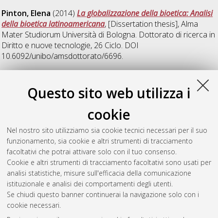
Pinton, Elena
(2014)
La globalizzazione della bioetica: Analisi
della bioetica latinoamericana
, [Dissertation thesis], Alma
Mater Studiorum Università di Bologna. Dottorato di ricerca in
Diritto e nuove tecnologie
, 26 Ciclo. DOI
10.6092/unibo/amsdottorato/6696.
V
Questo sito web utilizza i
cookie
Virone, Maria Gabriella
(2014)
Il fascicolo sanitario
elettronico tra Semantic Web e diritto alla privacy
, [Dissertation
Nel nostro sito utilizziamo sia cookie tecnici necessari per il suo
thesis], Alma Mater Studiorum Università di Bologna.
funzionamento, sia cookie e altri strumenti di tracciamento
Dottorato di ricerca in
Diritto e nuove tecnologie
, 26 Ciclo.
facoltativi che potrai attivare solo con il tuo consenso.
DOI 10.6092/unibo/amsdottorato/6683.
Cookie e altri strumenti di tracciamento facoltativi sono usati per
analisi statistiche, misure sull'efficacia della comunicazione
Questa lista e' stata generata il
Fri Aug 7 20:36:07 2026 CEST
.
istituzionale e analisi dei comportamenti degli utenti.
Se chiudi questo banner continuerai la navigazione solo con i
cookie necessari.
Atom