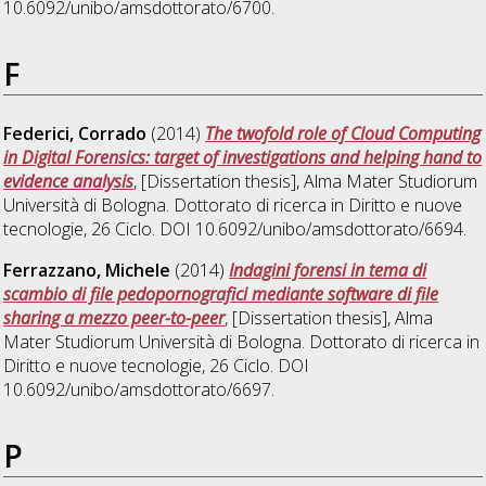
10.6092/unibo/amsdottorato/6700.
F
Federici, Corrado
(2014)
The twofold role of Cloud Computing
in Digital Forensics: target of investigations and helping hand to
evidence analysis
, [Dissertation thesis], Alma Mater Studiorum
Università di Bologna. Dottorato di ricerca in
Diritto e nuove
tecnologie
, 26 Ciclo. DOI 10.6092/unibo/amsdottorato/6694.
Ferrazzano, Michele
(2014)
Indagini forensi in tema di
scambio di file pedopornografici mediante software di file
sharing a mezzo peer-to-peer
, [Dissertation thesis], Alma
Mater Studiorum Università di Bologna. Dottorato di ricerca in
Diritto e nuove tecnologie
, 26 Ciclo. DOI
10.6092/unibo/amsdottorato/6697.
P