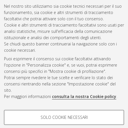
Mater Studiorum Università di Bologna. Dottorato di ricerca in
Nel nostro sito utilizziamo sia cookie tecnici necessari per il suo
Scienze giuridiche - phd in legal studies
, 33 Ciclo. DOI
funzionamento, sia cookie e altri strumenti di tracciamento
10.48676/unibo/amsdottorato/9656.
facoltativi che potrai attivare solo con il tuo consenso.
Cookie e altri strumenti di tracciamento facoltativi sono usati per
Questa lista e' stata generata il
Thu Aug 6 20:39:16 2026
analisi statistiche, misure sull'efficacia della comunicazione
CEST
.
istituzionale e analisi dei comportamenti degli utenti.
Se chiudi questo banner continuerai la navigazione solo con i
cookie necessari.
Atom
Puoi esprimere il consenso sui cookie facoltativi attivando
Rss 1.0
l'opzione in "Personalizza cookie" e, se vuoi, potrai esprimere
consensi più specifici in "Mostra cookie di profilazione".
Rss 2.0
Potrai sempre rivedere le tue scelte e verificare lo stato dei
consensi rientrando nella sezione "Impostazione cookie" del
sito.
AMS Dottorato
Per maggiori informazioni
consulta la nostra Cookie policy
.
ISSN: 2038-7946
Servizio implementato e gestito da
AlmaDL
Impostazioni Cookie
COOKIE DI PROFILAZIONE -
SOLO COOKIE NECESSARI
Informativa sulla privacy
FACOLTATIVI
Condizioni d’uso del sito