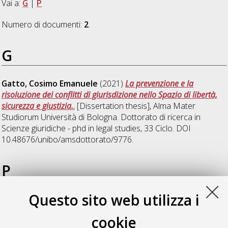
Vai a:
G
|
P
Numero di documenti:
2
.
G
Gatto, Cosimo Emanuele
(2021)
La prevenzione e la
risoluzione dei conflitti di giurisdizione nello Spazio di libertà,
sicurezza e giustizia.
, [Dissertation thesis], Alma Mater
Studiorum Università di Bologna. Dottorato di ricerca in
Scienze giuridiche - phd in legal studies
, 33 Ciclo. DOI
10.48676/unibo/amsdottorato/9776.
P
Questo sito web utilizza i
Pugliese, Antonio
(2021)
Cause celebri, giustizia penale e
informazione. La giustizia penale nello specchio
cookie
dell'informazione giornalistica
, [Dissertation thesis], Alma