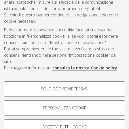
Questa lista e' stata generata il
Wed Aug 5 20:37:02 2026
analisi statistiche, misure sull'efficacia della comunicazione
CEST
.
istituzionale e analisi dei comportamenti degli utenti.
Se chiudi questo banner continuerai la navigazione solo con i
cookie necessari.
Atom
Puoi esprimere il consenso sui cookie facoltativi attivando
Rss 1.0
l'opzione in "Personalizza cookie" e, se vuoi, potrai esprimere
consensi più specifici in "Mostra cookie di profilazione".
Rss 2.0
Potrai sempre rivedere le tue scelte e verificare lo stato dei
consensi rientrando nella sezione "Impostazione cookie" del
AMS Dottorato
sito.
Per maggiori informazioni
consulta la nostra Cookie policy
.
ISSN: 2038-7946
Servizio implementato e gestito da
AlmaDL
Impostazioni Cookie
COOKIE DI PROFILAZIONE -
SOLO COOKIE NECESSARI
Informativa sulla privacy
FACOLTATIVI
Condizioni d’uso del sito
Si tratta di cookie utilizzati per analizzare le caratteristiche della
navigazione degli utenti, creare profili in base al loro comportamento
PERSONALIZZA COOKIE
sul sito, per analisi di marketing.
Mostra cookie di profilazione
ACCETTA TUTTI I COOKIE