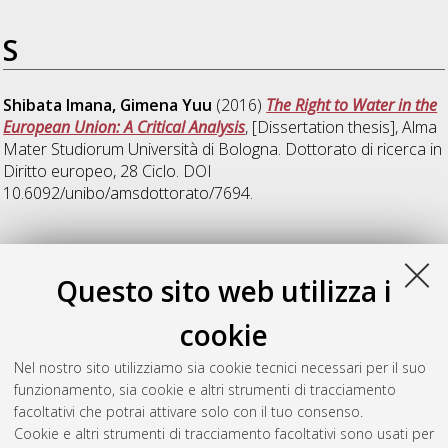
S
Shibata Imana, Gimena Yuu
(2016)
The Right to Water in the
European Union: A Critical Analysis
, [Dissertation thesis], Alma
Mater Studiorum Università di Bologna. Dottorato di ricerca in
Diritto europeo
, 28 Ciclo. DOI
10.6092/unibo/amsdottorato/7694.
Z
Questo sito web utilizza i
Zarrella, Silvia
(2016)
Il principio di solidarieta e il Burden-
cookie
Sharing nella disciplina europea in materia di asilo
,
[Dissertation thesis], Alma Mater Studiorum Università di
Nel nostro sito utilizziamo sia cookie tecnici necessari per il suo
Bologna. Dottorato di ricerca in
Diritto europeo
, 28 Ciclo. DOI
funzionamento, sia cookie e altri strumenti di tracciamento
10.6092/unibo/amsdottorato/7721.
facoltativi che potrai attivare solo con il tuo consenso.
Cookie e altri strumenti di tracciamento facoltativi sono usati per