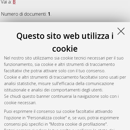
Vai a:
B
Numero di documenti:
1
.
B
Questo sito web utilizza i
cookie
Botti, Federica
(2007)
L'escissione femminile tra cultura ed
etica in Africa
, [Dissertation thesis], Alma Mater Studiorum
Nel nostro sito utilizziamo sia cookie tecnici necessari per il suo
Università di Bologna. Dottorato di ricerca in
Bioetica
, 19
funzionamento, sia cookie e altri strumenti di tracciamento
Ciclo. DOI 10.6092/unibo/amsdottorato/49.
facoltativi che potrai attivare solo con il tuo consenso.
Cookie e altri strumenti di tracciamento facoltativi sono usati per
Questa lista e' stata generata il
Thu Aug 6 20:36:58 2026
analisi statistiche, misure sull'efficacia della comunicazione
CEST
.
istituzionale e analisi dei comportamenti degli utenti.
Se chiudi questo banner continuerai la navigazione solo con i
cookie necessari.
Atom
Puoi esprimere il consenso sui cookie facoltativi attivando
Rss 1.0
l'opzione in "Personalizza cookie" e, se vuoi, potrai esprimere
consensi più specifici in "Mostra cookie di profilazione".
Rss 2.0