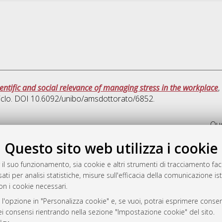
entific and social relevance of managing stress in the workplace
,
Ciclo. DOI 10.6092/unibo/amsdottorato/6852.
Que
Questo sito web utilizza i cookie
rato
-7946
 il suo funzionamento, sia cookie e altri strumenti di tracciamento faco
ati per analisi statistiche, misure sull'efficacia della comunicazione is
mplementato e gestito da
AlmaDL
on i cookie necessari.
ni Cookie
 sulla privacy
 l'opzione in "Personalizza cookie" e, se vuoi, potrai esprimere consens
dei consensi rientrando nella sezione "Impostazione cookie" del sito.
d’uso del sito