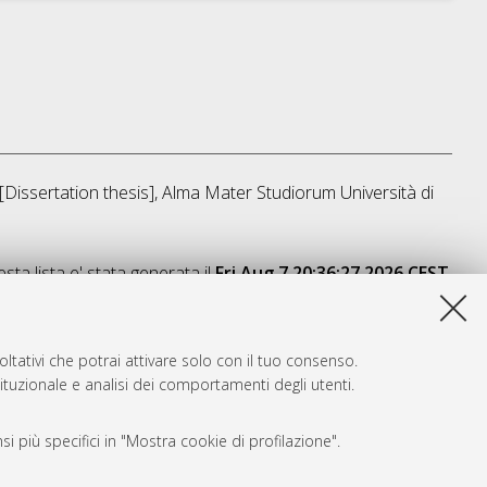
 [Dissertation thesis], Alma Mater Studiorum Università di
sta lista e' stata generata il
Fri Aug 7 20:36:27 2026 CEST
.
ltativi che potrai attivare solo con il tuo consenso.
tituzionale e analisi dei comportamenti degli utenti.
i più specifici in "Mostra cookie di profilazione".