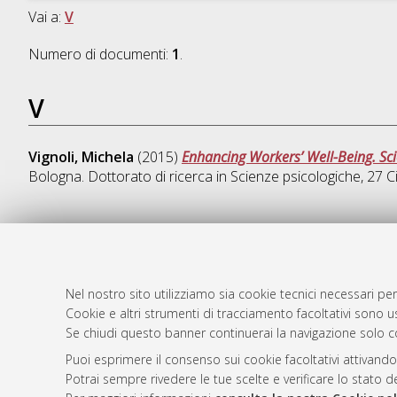
Vai a:
V
Numero di documenti:
1
.
V
Vignoli, Michela
(2015)
Enhancing Workers’ Well-Being. Sci
Bologna. Dottorato di ricerca in
Scienze psicologiche
, 27 
AMS Dotto
Atom
ISSN: 2038
Nel nostro sito utilizziamo sia cookie tecnici necessari per
Rss 1.0
Cookie e altri strumenti di tracciamento facoltativi sono us
Servizio i
Se chiudi questo banner continuerai la navigazione solo c
Rss 2.0
Impostazio
Informativa
Puoi esprimere il consenso sui cookie facoltativi attivando
Potrai sempre rivedere le tue scelte e verificare lo stato 
Condizioni 