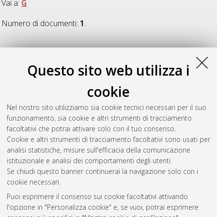
Vai a:
G
Numero di documenti:
1
.
G
Questo sito web utilizza i
Guardabassi, Veronica
(2017)
The Weight of Weight Stigma.
cookie
Negative Stereotypes and Cognitive Performance in Children
and Adults with Obesity
, [Dissertation thesis], Alma Mater
Nel nostro sito utilizziamo sia cookie tecnici necessari per il suo
Studiorum Università di Bologna. Dottorato di ricerca in
funzionamento, sia cookie e altri strumenti di tracciamento
Scienze psicologiche
, 29 Ciclo. DOI
facoltativi che potrai attivare solo con il tuo consenso.
10.6092/unibo/amsdottorato/8160.
Cookie e altri strumenti di tracciamento facoltativi sono usati per
analisi statistiche, misure sull'efficacia della comunicazione
Questa lista e' stata generata il
Fri Aug 7 20:35:54 2026 CEST
.
istituzionale e analisi dei comportamenti degli utenti.
Se chiudi questo banner continuerai la navigazione solo con i
cookie necessari.
Atom
Puoi esprimere il consenso sui cookie facoltativi attivando
Rss 1.0
l'opzione in "Personalizza cookie" e, se vuoi, potrai esprimere