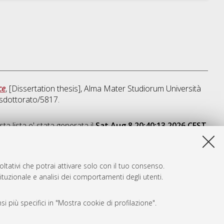
ce
, [Dissertation thesis], Alma Mater Studiorum Università
msdottorato/5817.
ta lista e' stata generata il
Sat Aug 8 20:40:13 2026 CEST
.
ltativi che potrai attivare solo con il tuo consenso.
tituzionale e analisi dei comportamenti degli utenti.
i più specifici in "Mostra cookie di profilazione".