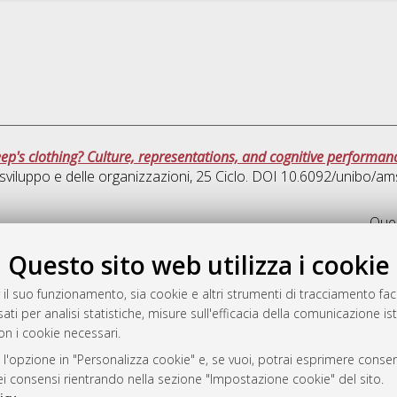
ep's clothing? Culture, representations, and cognitive performan
 sviluppo e delle organizzazioni
, 25 Ciclo. DOI 10.6092/unibo/a
Ques
Questo sito web utilizza i cookie
rato
-7946
 il suo funzionamento, sia cookie e altri strumenti di tracciamento faco
ati per analisi statistiche, misure sull'efficacia della comunicazione is
mplementato e gestito da
AlmaDL
on i cookie necessari.
ni Cookie
 sulla privacy
 l'opzione in "Personalizza cookie" e, se vuoi, potrai esprimere consens
dei consensi rientrando nella sezione "Impostazione cookie" del sito.
d’uso del sito