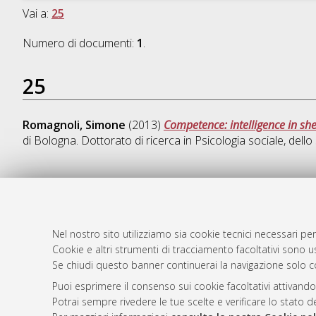
Vai a:
25
Numero di documenti:
1
.
25
Romagnoli, Simone
(2013)
Competence: intelligence in she
di Bologna. Dottorato di ricerca in
Psicologia sociale, dello
AMS Dotto
Atom
ISSN: 2038
Nel nostro sito utilizziamo sia cookie tecnici necessari per
Rss 1.0
Cookie e altri strumenti di tracciamento facoltativi sono us
Servizio i
Se chiudi questo banner continuerai la navigazione solo c
Rss 2.0
Impostazio
Informativa
Puoi esprimere il consenso sui cookie facoltativi attivando
Potrai sempre rivedere le tue scelte e verificare lo stato 
Condizioni 