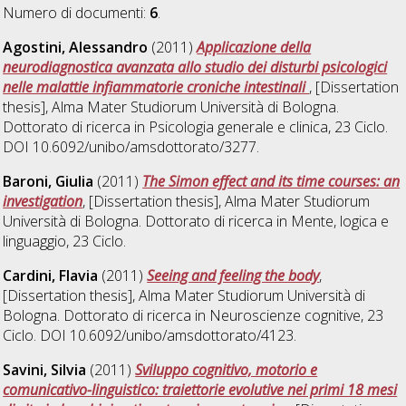
Numero di documenti:
6
.
Agostini, Alessandro
(2011)
Applicazione della
neurodiagnostica avanzata allo studio dei disturbi psicologici
nelle malattie infiammatorie croniche intestinali
, [Dissertation
thesis], Alma Mater Studiorum Università di Bologna.
Dottorato di ricerca in
Psicologia generale e clinica
, 23 Ciclo.
DOI 10.6092/unibo/amsdottorato/3277.
Baroni, Giulia
(2011)
The Simon effect and its time courses: an
investigation
, [Dissertation thesis], Alma Mater Studiorum
Università di Bologna. Dottorato di ricerca in
Mente, logica e
linguaggio
, 23 Ciclo.
Cardini, Flavia
(2011)
Seeing and feeling the body
,
[Dissertation thesis], Alma Mater Studiorum Università di
Bologna. Dottorato di ricerca in
Neuroscienze cognitive
, 23
Ciclo. DOI 10.6092/unibo/amsdottorato/4123.
Savini, Silvia
(2011)
Sviluppo cognitivo, motorio e
comunicativo-linguistico: traiettorie evolutive nei primi 18 mesi