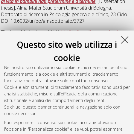
di vita in bambini nati pretermine e a termine
, [Dissertation
thesis], Alma Mater Studiorum Università di Bologna.
Dottorato di ricerca in
Psicologia generale e clinica
, 23 Ciclo.
DOI 10.6092/unibo/amsdottorato/3727.
Tiraboschi, Andrea
(2011)
L'attitudine alla comunicazione.
Uno studio nel Corso di Laurea in Infermieristica
, [Dissertation
Questo sito web utilizza i
thesis], Alma Mater Studiorum Università di Bologna.
Dottorato di ricerca in
Psicologia generale e clinica
, 23 Ciclo.
cookie
Versari, Annalisa
(2011)
L'autovalutazione in età evolutiva:
Nel nostro sito utilizziamo sia cookie tecnici necessari per il suo
metacognizione e stili attributivi
, [Dissertation thesis], Alma
funzionamento, sia cookie e altri strumenti di tracciamento
Mater Studiorum Università di Bologna. Dottorato di ricerca in
facoltativi che potrai attivare solo con il tuo consenso.
Psicologia generale e clinica
, 21 Ciclo.
Cookie e altri strumenti di tracciamento facoltativi sono usati per
analisi statistiche, misure sull'efficacia della comunicazione
Questa lista e' stata generata il
Fri Aug 7 20:36:18 2026 CEST
.
istituzionale e analisi dei comportamenti degli utenti.
Se chiudi questo banner continuerai la navigazione solo con i
cookie necessari.
Atom
Puoi esprimere il consenso sui cookie facoltativi attivando
Rss 1.0
l'opzione in "Personalizza cookie" e, se vuoi, potrai esprimere