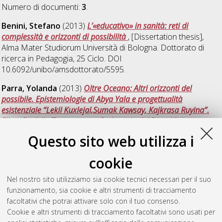
Numero di documenti:
3
.
Benini, Stefano
(2013)
L’«educativo» in sanità: reti di
complessità e orizzonti di possibilità
, [Dissertation thesis],
Alma Mater Studiorum Università di Bologna. Dottorato di
ricerca in
Pedagogia
, 25 Ciclo. DOI
10.6092/unibo/amsdottorato/5595.
Parra, Yolanda
(2013)
Oltre Oceano: Altri orizzonti del
possibile. Epistemiologie di Abya Yala e progettualità
esistenziale “Lekil Kuxlejal,Sumak Kawsay, Kajkrasa Ruyina”.
Filosofie della Terra per una Pedagogia del Buen Vivir
,
[Dissertation thesis], Alma Mater Studiorum Università di
Questo sito web utilizza i
Bologna. Dottorato di ricerca in
Pedagogia
, 25 Ciclo. DOI
10.6092/unibo/amsdottorato/5428.
cookie
Zannoni, Federico
(2013)
La città divisa. Conflittualità,
Nel nostro sito utilizziamo sia cookie tecnici necessari per il suo
confini, prove di comunità
, [Dissertation thesis], Alma Mater
funzionamento, sia cookie e altri strumenti di tracciamento
Studiorum Università di Bologna. Dottorato di ricerca in
facoltativi che potrai attivare solo con il tuo consenso.
Pedagogia
, 25 Ciclo. DOI 10.6092/unibo/amsdottorato/5463.
Cookie e altri strumenti di tracciamento facoltativi sono usati per