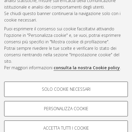
analisi statistiche, misure sull'efficacia della comunicazione
Questa lista e' stata generata il
Fri Aug 7 20:38:07 2026 CEST
.
istituzionale e analisi dei comportamenti degli utenti.
Se chiudi questo banner continuerai la navigazione solo con i
cookie necessari.
Atom
Puoi esprimere il consenso sui cookie facoltativi attivando
Rss 1.0
l'opzione in "Personalizza cookie" e, se vuoi, potrai esprimere
consensi più specifici in "Mostra cookie di profilazione".
Rss 2.0
Potrai sempre rivedere le tue scelte e verificare lo stato dei
consensi rientrando nella sezione "Impostazione cookie" del
sito.
AMS Dottorato
Per maggiori informazioni
consulta la nostra Cookie policy
.
ISSN: 2038-7946
Servizio implementato e gestito da
AlmaDL
COOKIE DI PROFILAZIONE -
Impostazioni Cookie
SOLO COOKIE NECESSARI
Informativa sulla privacy
FACOLTATIVI
Condizioni d’uso del sito
Si tratta di cookie utilizzati per analizzare le caratteristiche della
navigazione degli utenti, creare profili in base al loro comportamento
PERSONALIZZA COOKIE
sul sito, per analisi di marketing.
Mostra cookie di profilazione
ACCETTA TUTTI I COOKIE