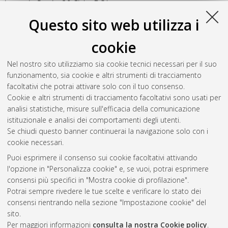
ricerca in
Storia
, 26 Ciclo. DOI
10.6092/unibo/amsdottorato/6492.
Questo sito web utilizza i
Tubiana, Matteo
(2014)
Il viaggio celeste di Paolo (2Cor 12,1-
cookie
10). Particolarità e funzionalità di una forma di contatto con il
soprannaturale
, [Dissertation thesis], Alma Mater Studiorum
Nel nostro sito utilizziamo sia cookie tecnici necessari per il suo
Università di Bologna. Dottorato di ricerca in
Storia
, 26 Ciclo.
funzionamento, sia cookie e altri strumenti di tracciamento
DOI 10.6092/unibo/amsdottorato/6193.
facoltativi che potrai attivare solo con il tuo consenso.
Cookie e altri strumenti di tracciamento facoltativi sono usati per
Questa lista e' stata generata il
Sat Aug 8 20:37:57 2026
analisi statistiche, misure sull'efficacia della comunicazione
CEST
.
istituzionale e analisi dei comportamenti degli utenti.
Se chiudi questo banner continuerai la navigazione solo con i
cookie necessari.
Atom
Puoi esprimere il consenso sui cookie facoltativi attivando
Rss 1.0
l'opzione in "Personalizza cookie" e, se vuoi, potrai esprimere
consensi più specifici in "Mostra cookie di profilazione".
Rss 2.0
Potrai sempre rivedere le tue scelte e verificare lo stato dei
consensi rientrando nella sezione "Impostazione cookie" del
sito.
AMS Dottorato
Per maggiori informazioni
consulta la nostra Cookie policy
.
ISSN: 2038-7946