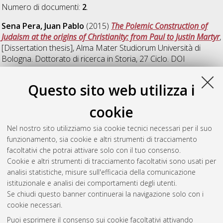
Numero di documenti:
2
.
Sena Pera, Juan Pablo
(2015)
The Polemic Construction of
Judaism at the origins of Christianity: from Paul to Justin Martyr
,
[Dissertation thesis], Alma Mater Studiorum Università di
Bologna. Dottorato di ricerca in
Storia
, 27 Ciclo. DOI
10.6092/unibo/amsdottorato/7099.
Questo sito web utilizza i
Troche, Facundo Daniel
(2015)
Il sistema della pesca nel
lago di Galilea al tempo di Gesù. Indagine sulla base dei papiri
cookie
documentari e dei dati archeologici e letterari.
, [Dissertation
thesis], Alma Mater Studiorum Università di Bologna.
Nel nostro sito utilizziamo sia cookie tecnici necessari per il suo
Dottorato di ricerca in
Storia
, 27 Ciclo. DOI
funzionamento, sia cookie e altri strumenti di tracciamento
10.6092/unibo/amsdottorato/7098.
facoltativi che potrai attivare solo con il tuo consenso.
Cookie e altri strumenti di tracciamento facoltativi sono usati per
Questa lista e' stata generata il
Wed Aug 5 20:38:56 2026
analisi statistiche, misure sull'efficacia della comunicazione
CEST
.
istituzionale e analisi dei comportamenti degli utenti.
Se chiudi questo banner continuerai la navigazione solo con i
cookie necessari.
Atom
Puoi esprimere il consenso sui cookie facoltativi attivando