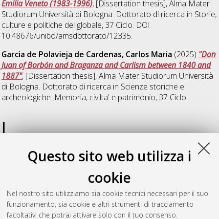
Emilia Veneto (1983-1996)
, [Dissertation thesis], Alma Mater
Studiorum Università di Bologna. Dottorato di ricerca in
Storie,
culture e politiche del globale
, 37 Ciclo. DOI
10.48676/unibo/amsdottorato/12335.
Garcia de Polavieja de Cardenas, Carlos Maria
(2025)
"Don
Juan of Borbón and Braganza and Carlism between 1840 and
1887"
, [Dissertation thesis], Alma Mater Studiorum Università
di Bologna. Dottorato di ricerca in
Scienze storiche e
archeologiche. Memoria, civilta' e patrimonio
, 37 Ciclo.
J
Questo sito web utilizza i
Jaugaite, Rimante
(2025)
Beyond remembrance:
commemorating the Srebrenica genocide through coffee
cookie
rituals
, [Dissertation thesis], Alma Mater Studiorum Università
di Bologna. Dottorato di ricerca in
Storie, culture e politiche
Nel nostro sito utilizziamo sia cookie tecnici necessari per il suo
del globale
, 37 Ciclo. DOI
funzionamento, sia cookie e altri strumenti di tracciamento
10.48676/unibo/amsdottorato/11841.
facoltativi che potrai attivare solo con il tuo consenso.