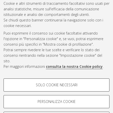
Cookie e altri strumenti di tracciamento facoltativi sono usati per
Questa lista e' stata generata il
Thu Aug 6 20:35:43 2026
analisi statistiche, misure sull'efficacia della comunicazione
CEST
.
istituzionale e analisi dei comportamenti degli utenti.
Se chiudi questo banner continuerai la navigazione solo con i
cookie necessari.
Atom
Puoi esprimere il consenso sui cookie facoltativi attivando
Rss 1.0
l'opzione in "Personalizza cookie" e, se vuoi, potrai esprimere
consensi più specifici in "Mostra cookie di profilazione".
Rss 2.0
Potrai sempre rivedere le tue scelte e verificare lo stato dei
consensi rientrando nella sezione "Impostazione cookie" del
AMS Dottorato
sito.
Per maggiori informazioni
consulta la nostra Cookie policy
.
ISSN: 2038-7946
Servizio implementato e gestito da
AlmaDL
Impostazioni Cookie
COOKIE DI PROFILAZIONE -
SOLO COOKIE NECESSARI
Informativa sulla privacy
FACOLTATIVI
Condizioni d’uso del sito
Si tratta di cookie utilizzati per analizzare le caratteristiche della
navigazione degli utenti, creare profili in base al loro comportamento
PERSONALIZZA COOKIE
sul sito, per analisi di marketing.
Mostra cookie di profilazione