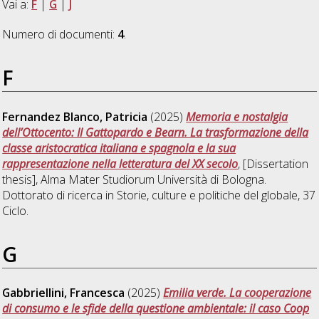
Vai a:
F
|
G
|
J
Numero di documenti:
4
.
F
Fernandez Blanco, Patricia
(2025)
Memoria e nostalgia
dell’Ottocento: Il Gattopardo e Bearn. La trasformazione della
classe aristocratica italiana e spagnola e la sua
rappresentazione nella letteratura del XX secolo
, [Dissertation
thesis], Alma Mater Studiorum Università di Bologna.
Dottorato di ricerca in
Storie, culture e politiche del globale
, 37
Ciclo.
G
Gabbriellini, Francesca
(2025)
Emilia verde. La cooperazione
di consumo e le sfide della questione ambientale: il caso Coop