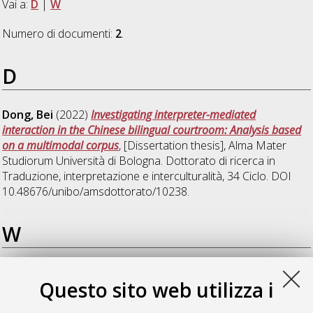
Vai a:
D
|
W
Numero di documenti:
2
.
D
Dong, Bei
(2022)
Investigating interpreter-mediated
interaction in the Chinese bilingual courtroom: Analysis based
on a multimodal corpus
, [Dissertation thesis], Alma Mater
Studiorum Università di Bologna. Dottorato di ricerca in
Traduzione, interpretazione e interculturalità
, 34 Ciclo. DOI
10.48676/unibo/amsdottorato/10238.
W
Wang, Han
(2022)
La dimensione interazionale
Questo sito web utilizza i
nell'interpretazione di conferenza: il caso dell'interpretazione
consecutiva tra l'italiano e il cinese in conferenze con minor