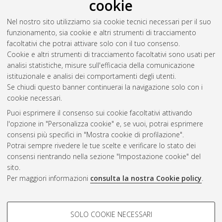
cookie
grado di formalità
, [Dissertation thesis], Alma Mater
Studiorum Università di Bologna. Dottorato di ricerca in
Nel nostro sito utilizziamo sia cookie tecnici necessari per il suo
Traduzione, interpretazione e interculturalità
, 34 Ciclo. DOI
funzionamento, sia cookie e altri strumenti di tracciamento
10.48676/unibo/amsdottorato/10231.
facoltativi che potrai attivare solo con il tuo consenso.
Cookie e altri strumenti di tracciamento facoltativi sono usati per
Questa lista e' stata generata il
Sat Aug 8 20:39:39 2026
analisi statistiche, misure sull'efficacia della comunicazione
CEST
.
istituzionale e analisi dei comportamenti degli utenti.
Se chiudi questo banner continuerai la navigazione solo con i
cookie necessari.
Atom
Puoi esprimere il consenso sui cookie facoltativi attivando
Rss 1.0
l'opzione in "Personalizza cookie" e, se vuoi, potrai esprimere
consensi più specifici in "Mostra cookie di profilazione".
Rss 2.0
Potrai sempre rivedere le tue scelte e verificare lo stato dei
consensi rientrando nella sezione "Impostazione cookie" del
sito.
AMS Dottorato
Per maggiori informazioni
consulta la nostra Cookie policy
.
ISSN: 2038-7946
Servizio implementato e gestito da
AlmaDL
Impostazioni Cookie
COOKIE DI PROFILAZIONE -
SOLO COOKIE NECESSARI
Informativa sulla privacy
FACOLTATIVI