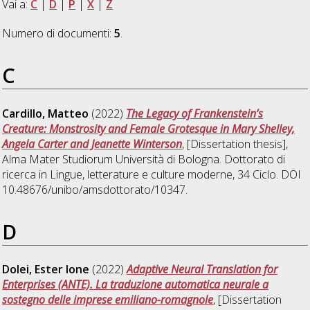
Vai a:
C
|
D
|
P
|
X
|
Z
Numero di documenti:
5
.
C
Cardillo, Matteo
(2022)
The Legacy of Frankenstein’s
Creature: Monstrosity and Female Grotesque in Mary Shelley,
Angela Carter and Jeanette Winterson
, [Dissertation thesis],
Alma Mater Studiorum Università di Bologna. Dottorato di
ricerca in
Lingue, letterature e culture moderne
, 34 Ciclo. DOI
10.48676/unibo/amsdottorato/10347.
D
Dolei, Ester Ione
(2022)
Adaptive Neural Translation for
Enterprises (ANTE). La traduzione automatica neurale a
sostegno delle imprese emiliano-romagnole
, [Dissertation