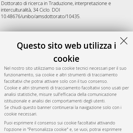
Dottorato di ricerca in
Traduzione, interpretazione e
interculturalità
, 34 Ciclo. DOI
10.48676/unibo/amsdottorato/10435.
Z
Questo sito web utilizza i
Zanasi, Roberta
(2022)
Victorian letter writing and its
cookie
representation in literature and painting: the case study of love
letters
, [Dissertation thesis], Alma Mater Studiorum Università
Nel nostro sito utilizziamo sia cookie tecnici necessari per il suo
di Bologna. Dottorato di ricerca in
Lingue, letterature e culture
funzionamento, sia cookie e altri strumenti di tracciamento
moderne
, 34 Ciclo. DOI 10.48676/unibo/amsdottorato/10384.
facoltativi che potrai attivare solo con il tuo consenso.
Cookie e altri strumenti di tracciamento facoltativi sono usati per
Questa lista e' stata generata il
Sun Aug 9 20:36:56 2026
analisi statistiche, misure sull'efficacia della comunicazione
CEST
.
istituzionale e analisi dei comportamenti degli utenti.
Se chiudi questo banner continuerai la navigazione solo con i
cookie necessari.
Atom
Puoi esprimere il consenso sui cookie facoltativi attivando
Rss 1.0
l'opzione in "Personalizza cookie" e, se vuoi, potrai esprimere