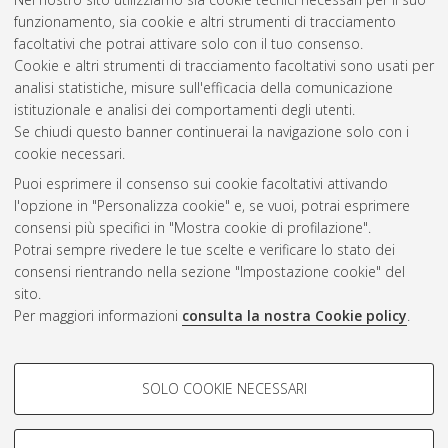
Traduzione, interpretazione e interculturalità
, 30 Ciclo. DOI
funzionamento, sia cookie e altri strumenti di tracciamento
10.6092/unibo/amsdottorato/8450.
facoltativi che potrai attivare solo con il tuo consenso.
Cookie e altri strumenti di tracciamento facoltativi sono usati per
Questa lista e' stata generata il
Sun Aug 9 20:36:57 2026
analisi statistiche, misure sull'efficacia della comunicazione
CEST
.
istituzionale e analisi dei comportamenti degli utenti.
Se chiudi questo banner continuerai la navigazione solo con i
cookie necessari.
Atom
Puoi esprimere il consenso sui cookie facoltativi attivando
Rss 1.0
l'opzione in "Personalizza cookie" e, se vuoi, potrai esprimere
consensi più specifici in "Mostra cookie di profilazione".
Rss 2.0
Potrai sempre rivedere le tue scelte e verificare lo stato dei
consensi rientrando nella sezione "Impostazione cookie" del
sito.
AMS Dottorato
Per maggiori informazioni
consulta la nostra Cookie policy
.
ISSN: 2038-7946
Servizio implementato e gestito da
AlmaDL
Impostazioni Cookie
COOKIE DI PROFILAZIONE -
SOLO COOKIE NECESSARI
Informativa sulla privacy
FACOLTATIVI
Condizioni d’uso del sito
Si tratta di cookie utilizzati per analizzare le caratteristiche della