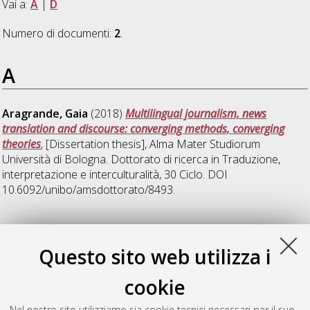
Vai a:
A
|
D
Numero di documenti:
2
.
A
Aragrande, Gaia
(2018)
Multilingual journalism, news
translation and discourse: converging methods, converging
theories
, [Dissertation thesis], Alma Mater Studiorum
Università di Bologna. Dottorato di ricerca in
Traduzione,
interpretazione e interculturalità
, 30 Ciclo. DOI
10.6092/unibo/amsdottorato/8493.
D
Questo sito web utilizza i
Dalan, Erika
(2018)
Promotional English on the web: native
cookie
and ELF university websites
, [Dissertation thesis], Alma Mater
Studiorum Università di Bologna. Dottorato di ricerca in
Nel nostro sito utilizziamo sia cookie tecnici necessari per il suo