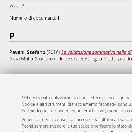
Vai a:
P
Numero di documenti:
1
.
P
Pavani, Stefano
(2016)
La valutazione sommativa nella di
Alma Mater Studiorum Università di Bologna. Dottorato di 
AMS Dotto
Atom
ISSN: 2038
Nel nostro sito utilizziamo sia cookie tecnici necessari per
Rss 1.0
Cookie e altri strumenti di tracciamento facoltativi sono us
Servizio i
Se chiudi questo banner continuerai la navigazione solo c
Rss 2.0
Impostazio
Informativa
Puoi esprimere il consenso sui cookie facoltativi attivando
Potrai sempre rivedere le tue scelte e verificare lo stato 
Condizioni 