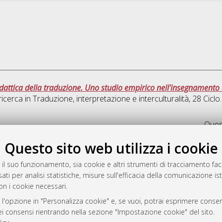
dattica della traduzione. Uno studio empirico nell'insegnamento 
ricerca in
Traduzione, interpretazione e interculturalità
, 28 Cicl
Quest
Questo sito web utilizza i cookie
rato
-7946
 il suo funzionamento, sia cookie e altri strumenti di tracciamento faco
ati per analisi statistiche, misure sull'efficacia della comunicazione is
mplementato e gestito da
AlmaDL
on i cookie necessari.
ni Cookie
 sulla privacy
 l'opzione in "Personalizza cookie" e, se vuoi, potrai esprimere consens
dei consensi rientrando nella sezione "Impostazione cookie" del sito.
d’uso del sito