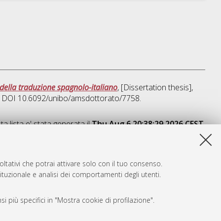
della traduzione spagnolo-italiano
, [Dissertation thesis],
o. DOI 10.6092/unibo/amsdottorato/7758.
a lista e' stata generata il
Thu Aug 6 20:38:29 2026 CEST
.
ltativi che potrai attivare solo con il tuo consenso.
tituzionale e analisi dei comportamenti degli utenti.
i più specifici in "Mostra cookie di profilazione".