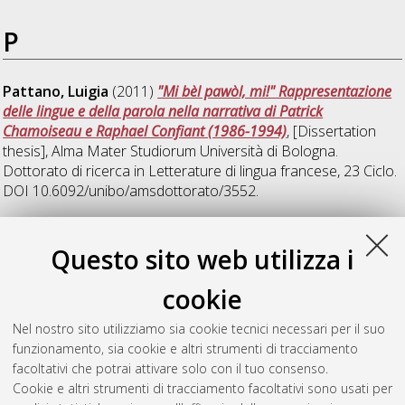
P
Pattano, Luigia
(2011)
"Mi bèl pawòl, mi!" Rappresentazione
delle lingue e della parola nella narrativa di Patrick
Chamoiseau e Raphael Confiant (1986-1994)
, [Dissertation
thesis], Alma Mater Studiorum Università di Bologna.
Dottorato di ricerca in
Letterature di lingua francese
, 23 Ciclo.
DOI 10.6092/unibo/amsdottorato/3552.
Z
Questo sito web utilizza i
cookie
Zucchiatti, Marie Line
(2011)
La traduction des textes de
théatre. Analyse comparée des réalités contemporaines
Nel nostro sito utilizziamo sia cookie tecnici necessari per il suo
française et italienne
, [Dissertation thesis], Alma Mater
funzionamento, sia cookie e altri strumenti di tracciamento
Studiorum Università di Bologna. Dottorato di ricerca in
facoltativi che potrai attivare solo con il tuo consenso.
Lingue, culture e comunicazione interculturale
, 22 Ciclo.
Cookie e altri strumenti di tracciamento facoltativi sono usati per