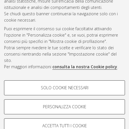
analisi statistiche, misure sull'efficacia della comunicazione
Questa lista e' stata generata il
Fri Aug 7 20:38:00 2026 CEST
.
istituzionale e analisi dei comportamenti degli utenti.
Se chiudi questo banner continuerai la navigazione solo con i
cookie necessari.
Atom
Puoi esprimere il consenso sui cookie facoltativi attivando
Rss 1.0
l'opzione in "Personalizza cookie" e, se vuoi, potrai esprimere
consensi più specifici in "Mostra cookie di profilazione".
Rss 2.0
Potrai sempre rivedere le tue scelte e verificare lo stato dei
consensi rientrando nella sezione "Impostazione cookie" del
AMS Dottorato
sito.
Per maggiori informazioni
consulta la nostra Cookie policy
.
ISSN: 2038-7946
Servizio implementato e gestito da
AlmaDL
Impostazioni Cookie
COOKIE DI PROFILAZIONE -
SOLO COOKIE NECESSARI
Informativa sulla privacy
FACOLTATIVI
Condizioni d’uso del sito
Si tratta di cookie utilizzati per analizzare le caratteristiche della
navigazione degli utenti, creare profili in base al loro comportamento
PERSONALIZZA COOKIE
sul sito, per analisi di marketing.
Mostra cookie di profilazione
ACCETTA TUTTI I COOKIE