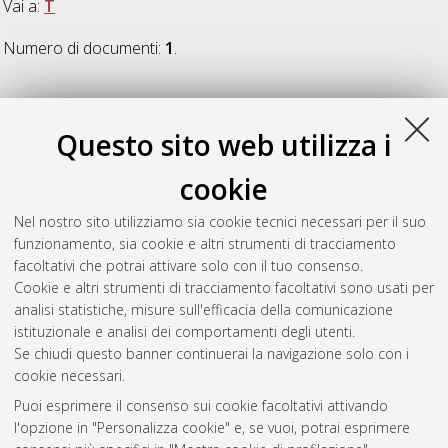
Vai a:
T
Numero di documenti:
1
.
T
Questo sito web utilizza i
Tranfaglia, Silvia
(2016)
La 'ragione' poetica in Cino da
cookie
Pistoia. Lingua e stile oltre lo 'Stilnovo'
, [Dissertation thesis],
Alma Mater Studiorum Università di Bologna. Dottorato di
Nel nostro sito utilizziamo sia cookie tecnici necessari per il suo
ricerca in
Culture letterarie, filologiche, storiche
, 27 Ciclo. DOI
funzionamento, sia cookie e altri strumenti di tracciamento
10.6092/unibo/amsdottorato/7359.
facoltativi che potrai attivare solo con il tuo consenso.
Cookie e altri strumenti di tracciamento facoltativi sono usati per
Questa lista e' stata generata il
Sat Aug 8 20:38:35 2026
analisi statistiche, misure sull'efficacia della comunicazione
CEST
.
istituzionale e analisi dei comportamenti degli utenti.
Se chiudi questo banner continuerai la navigazione solo con i
cookie necessari.
Atom
Puoi esprimere il consenso sui cookie facoltativi attivando
Rss 1.0
l'opzione in "Personalizza cookie" e, se vuoi, potrai esprimere