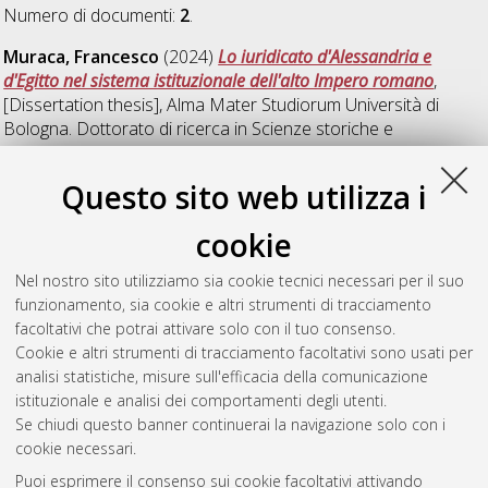
Numero di documenti:
2
.
Muraca, Francesco
(2024)
Lo iuridicato d'Alessandria e
d'Egitto nel sistema istituzionale dell'alto Impero romano
,
[Dissertation thesis], Alma Mater Studiorum Università di
Bologna. Dottorato di ricerca in
Scienze storiche e
archeologiche. Memoria, civilta' e patrimonio
, 34 Ciclo. DOI
10.48676/unibo/amsdottorato/11685.
Questo sito web utilizza i
Ruiz Vivas, Carmen Maria
(2024)
Women and peace in
cookie
ancient Rome (2nd c. BC- 2nd c. AC): discourses and practices
of gender
, [Dissertation thesis], Alma Mater Studiorum
Nel nostro sito utilizziamo sia cookie tecnici necessari per il suo
Università di Bologna. Dottorato di ricerca in
Scienze storiche
funzionamento, sia cookie e altri strumenti di tracciamento
e archeologiche. Memoria, civilta' e patrimonio
, 37 Ciclo.
facoltativi che potrai attivare solo con il tuo consenso.
Cookie e altri strumenti di tracciamento facoltativi sono usati per
Questa lista e' stata generata il
Wed Aug 5 20:39:40 2026
analisi statistiche, misure sull'efficacia della comunicazione
CEST
.
istituzionale e analisi dei comportamenti degli utenti.
Se chiudi questo banner continuerai la navigazione solo con i
cookie necessari.
Atom
Puoi esprimere il consenso sui cookie facoltativi attivando