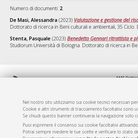
Numero di documenti:
2
.
De Masi, Alessandra
(2023)
Valutazione e gestione del ris
Dottorato di ricerca in
Beni culturali e ambientali
, 35 Ciclo
Stenta, Pasquale
(2023)
Benedetto Gennari ritrattista e pit
Studiorum Università di Bologna. Dottorato di ricerca in
Ben
AMS Dotto
Atom
ISSN: 2038
Rss 1.0
Servizio i
Rss 2.0
Impostazio
Nel nostro sito utilizziamo sia cookie tecnici necessari per
Informativa
Cookie e altri strumenti di tracciamento facoltativi sono us
Se chiudi questo banner continuerai la navigazione solo c
Condizioni 
Puoi esprimere il consenso sui cookie facoltativi attivando
Potrai sempre rivedere le tue scelte e verificare lo stato 