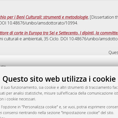
chio per i Beni Culturali: strumenti e metodologie
, [Dissertation 
. DOI 10.48676/unibo/amsdottorato/10994.
tore di corte in Europa tra Sei e Settecento. I dipinti, la committe
i culturali e ambientali
, 35 Ciclo. DOI 10.48676/unibo/amsdott
Quest
rato
-7946
Questo sito web utilizza i cookie
mplementato e gestito da
AlmaDL
ni Cookie
 il suo funzionamento, sia cookie e altri strumenti di tracciamento faco
 sulla privacy
ati per analisi statistiche, misure sull'efficacia della comunicazione is
on i cookie necessari.
d’uso del sito
 l'opzione in "Personalizza cookie" e, se vuoi, potrai esprimere consens
dei consensi rientrando nella sezione "Impostazione cookie" del sito.