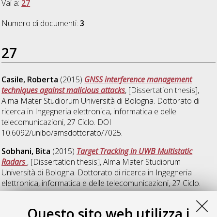
Vai a:
27
Numero di documenti:
3
.
27
Casile, Roberta
(2015)
GNSS interference management
techniques against malicious attacks
, [Dissertation thesis],
Alma Mater Studiorum Università di Bologna. Dottorato di
ricerca in
Ingegneria elettronica, informatica e delle
telecomunicazioni
, 27 Ciclo. DOI
10.6092/unibo/amsdottorato/7025.
Sobhani, Bita
(2015)
Target Tracking in UWB Multistatic
Radars
, [Dissertation thesis], Alma Mater Studiorum
Università di Bologna. Dottorato di ricerca in
Ingegneria
elettronica, informatica e delle telecomunicazioni
, 27 Ciclo.
DOI 10.6092/unibo/amsdottorato/6796.
Questo sito web utilizza i
Zambianchi, Vincenzo
(2015)
Energy-efficient Communication