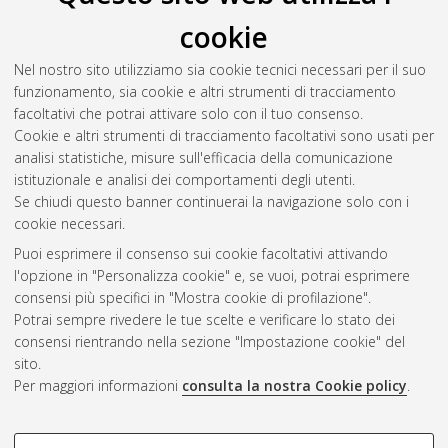
and Estimation in Wireless Sensor Networks
, [Dissertation
cookie
thesis], Alma Mater Studiorum Università di Bologna.
Dottorato di ricerca in
Ingegneria elettronica, informatica e
Nel nostro sito utilizziamo sia cookie tecnici necessari per il suo
delle telecomunicazioni
, 27 Ciclo. DOI
funzionamento, sia cookie e altri strumenti di tracciamento
10.6092/unibo/amsdottorato/7021.
facoltativi che potrai attivare solo con il tuo consenso.
Cookie e altri strumenti di tracciamento facoltativi sono usati per
Questa lista e' stata generata il
Mon Aug 10 20:39:18 2026
analisi statistiche, misure sull'efficacia della comunicazione
CEST
.
istituzionale e analisi dei comportamenti degli utenti.
Se chiudi questo banner continuerai la navigazione solo con i
cookie necessari.
Atom
Puoi esprimere il consenso sui cookie facoltativi attivando
Rss 1.0
l'opzione in "Personalizza cookie" e, se vuoi, potrai esprimere
consensi più specifici in "Mostra cookie di profilazione".
Rss 2.0
Potrai sempre rivedere le tue scelte e verificare lo stato dei
consensi rientrando nella sezione "Impostazione cookie" del
sito.
AMS Dottorato
Per maggiori informazioni
consulta la nostra Cookie policy
.
ISSN: 2038-7946
Servizio implementato e gestito da
AlmaDL
Impostazioni Cookie
COOKIE DI PROFILAZIONE -