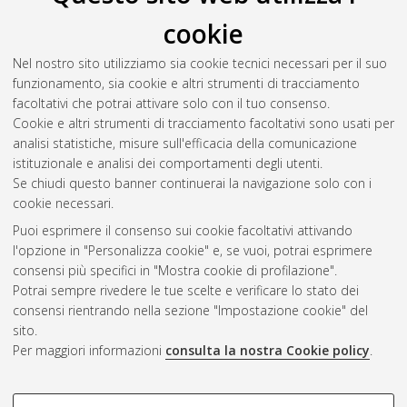
ad alte prestazioni per le reti ottiche
, [Dissertation thesis],
cookie
Alma Mater Studiorum Università di Bologna. Dottorato di
ricerca in
Ingegneria elettronica, informatica e delle
Nel nostro sito utilizziamo sia cookie tecnici necessari per il suo
telecomunicazioni
, 20 Ciclo. DOI
funzionamento, sia cookie e altri strumenti di tracciamento
10.6092/unibo/amsdottorato/934.
facoltativi che potrai attivare solo con il tuo consenso.
Cookie e altri strumenti di tracciamento facoltativi sono usati per
Questa lista e' stata generata il
Thu Aug 6 20:38:18 2026
analisi statistiche, misure sull'efficacia della comunicazione
CEST
.
istituzionale e analisi dei comportamenti degli utenti.
Se chiudi questo banner continuerai la navigazione solo con i
cookie necessari.
Atom
Puoi esprimere il consenso sui cookie facoltativi attivando
Rss 1.0
l'opzione in "Personalizza cookie" e, se vuoi, potrai esprimere
consensi più specifici in "Mostra cookie di profilazione".
Rss 2.0
Potrai sempre rivedere le tue scelte e verificare lo stato dei
consensi rientrando nella sezione "Impostazione cookie" del
sito.
AMS Dottorato
Per maggiori informazioni
consulta la nostra Cookie policy
.
ISSN: 2038-7946
Servizio implementato e gestito da
AlmaDL
Impostazioni Cookie
COOKIE DI PROFILAZIONE -