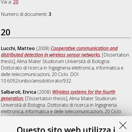
Vai a:
20
Numero di documenti:
3
.
20
Lucchi, Matteo
(2008)
Cooperative communication and
distributed detection in wireless sensor networks
, [Dissertation
thesis], Alma Mater Studiorum Università di Bologna.
Dottorato di ricerca in
Ingegneria elettronica, informatica e
delle telecomunicazioni
, 20 Ciclo. DOI
10.6092/unibo/amsdottorato/932.
Salbaroli, Enrica
(2008)
Wireless systems for the fourth
generation
, [Dissertation thesis], Alma Mater Studiorum
Università di Bologna. Dottorato di ricerca in
Ingegneria
elettronica, informatica e delle telecomunicazioni
, 20 Ciclo.
DOI 10.6092/unibo/amsdottorato/933.
Questo sito web utilizza i
Savi, Michele
(2008)
Studio di architetture di commutazione