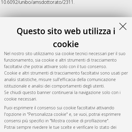
10.6092/unibo/amsdottorato/2311.
T
Questo sito web utilizza i
Tozzi, Marco
(2010)
Partial discharge in power distribution
cookie
electrical systems: pulse propagation models and detection
optimization
, [Dissertation thesis], Alma Mater Studiorum
Nel nostro sito utilizziamo sia cookie tecnici necessari per il suo
Università di Bologna. Dottorato di ricerca in
Ingegneria
funzionamento, sia cookie e altri strumenti di tracciamento
elettrotecnica
, 22 Ciclo. DOI
facoltativi che potrai attivare solo con il tuo consenso.
10.6092/unibo/amsdottorato/2308.
Cookie e altri strumenti di tracciamento facoltativi sono usati per
analisi statistiche, misure sull'efficacia della comunicazione
Questa lista e' stata generata il
Fri Aug 7 20:39:30 2026 CEST
.
istituzionale e analisi dei comportamenti degli utenti.
Se chiudi questo banner continuerai la navigazione solo con i
cookie necessari.
Atom
Puoi esprimere il consenso sui cookie facoltativi attivando
Rss 1.0
l'opzione in "Personalizza cookie" e, se vuoi, potrai esprimere
consensi più specifici in "Mostra cookie di profilazione".
Rss 2.0
Potrai sempre rivedere le tue scelte e verificare lo stato dei