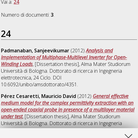
Vai a:
24
Numero di documenti:
3
.
24
Padmanaban, Sanjeevikumar
(2012)
Analysis and
Implementation of Multiphase-Multilevel Inverter for Open-
Winding Loads
, [Dissertation thesis], Alma Mater Studiorum
Università di Bologna. Dottorato di ricerca in
Ingegneria
elettrotecnica
, 24 Ciclo. DOI
10.6092/unibo/amsdottorato/4351.
Pérez Cesaretti, Mauricio David
(2012)
General effective
medium model for the complex permittivity extraction with an
open-ended coaxial probe in presence of a multilayer material
under test
, [Dissertation thesis], Alma Mater Studiorum
Università di Bologna. Dottorato di ricerca in
Ingegneria
elettrotecnica
, 24 Ciclo. DOI
10.6092/unibo/amsdottorato/4479.