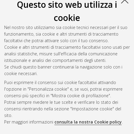
Questo sito web utilizza i
Roveda, Fabio
(2012)
Numerical analysis of Dielectric Barrier
cookie
Discharge
, [Dissertation thesis], Alma Mater Studiorum
Università di Bologna. Dottorato di ricerca in
Ingegneria
Nel nostro sito utilizziamo sia cookie tecnici necessari per il suo
elettrotecnica
, 24 Ciclo. DOI
funzionamento, sia cookie e altri strumenti di tracciamento
10.6092/unibo/amsdottorato/4572.
facoltativi che potrai attivare solo con il tuo consenso.
Cookie e altri strumenti di tracciamento facoltativi sono usati per
Questa lista e' stata generata il
Sat Aug 8 20:37:47 2026
analisi statistiche, misure sull'efficacia della comunicazione
CEST
.
istituzionale e analisi dei comportamenti degli utenti.
Se chiudi questo banner continuerai la navigazione solo con i
cookie necessari.
Atom
Puoi esprimere il consenso sui cookie facoltativi attivando
Rss 1.0
l'opzione in "Personalizza cookie" e, se vuoi, potrai esprimere
consensi più specifici in "Mostra cookie di profilazione".
Rss 2.0
Potrai sempre rivedere le tue scelte e verificare lo stato dei
consensi rientrando nella sezione "Impostazione cookie" del
sito.
AMS Dottorato
Per maggiori informazioni
consulta la nostra Cookie policy
.
ISSN: 2038-7946
Servizio implementato e gestito da
AlmaDL