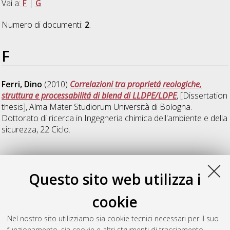
Vai a:
F
|
G
Numero di documenti:
2
.
F
Ferri, Dino
(2010)
Correlazioni tra proprietá reologiche,
struttura e processabilitá di blend di LLDPE/LDPE
, [Dissertation
thesis], Alma Mater Studiorum Università di Bologna.
Dottorato di ricerca in
Ingegneria chimica dell'ambiente e della
sicurezza
, 22 Ciclo.
G
Questo sito web utilizza i
Galizia, Michele
(2010)
Trasporto di materia in membrane
cookie
polimeriche e nanocomposite per la separazione di gas
,
[Dissertation thesis], Alma Mater Studiorum Università di
Nel nostro sito utilizziamo sia cookie tecnici necessari per il suo
Bologna. Dottorato di ricerca in
Ingegneria chimica
funzionamento, sia cookie e altri strumenti di tracciamento