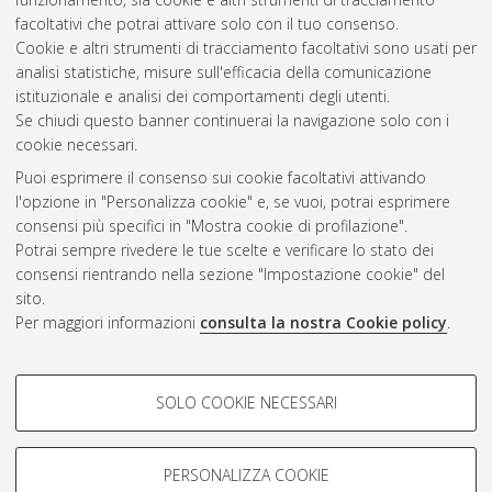
dell'ambiente e della sicurezza
, 22 Ciclo.
facoltativi che potrai attivare solo con il tuo consenso.
Cookie e altri strumenti di tracciamento facoltativi sono usati per
Questa lista e' stata generata il
Sun Aug 9 20:37:55 2026
analisi statistiche, misure sull'efficacia della comunicazione
CEST
.
istituzionale e analisi dei comportamenti degli utenti.
Se chiudi questo banner continuerai la navigazione solo con i
cookie necessari.
Atom
Puoi esprimere il consenso sui cookie facoltativi attivando
Rss 1.0
l'opzione in "Personalizza cookie" e, se vuoi, potrai esprimere
consensi più specifici in "Mostra cookie di profilazione".
Rss 2.0
Potrai sempre rivedere le tue scelte e verificare lo stato dei
consensi rientrando nella sezione "Impostazione cookie" del
sito.
AMS Dottorato
Per maggiori informazioni
consulta la nostra Cookie policy
.
ISSN: 2038-7946
Servizio implementato e gestito da
AlmaDL
Impostazioni Cookie
COOKIE DI PROFILAZIONE -
SOLO COOKIE NECESSARI
Informativa sulla privacy
FACOLTATIVI
Condizioni d’uso del sito
Si tratta di cookie utilizzati per analizzare le caratteristiche della
navigazione degli utenti, creare profili in base al loro comportamento
PERSONALIZZA COOKIE
sul sito, per analisi di marketing.