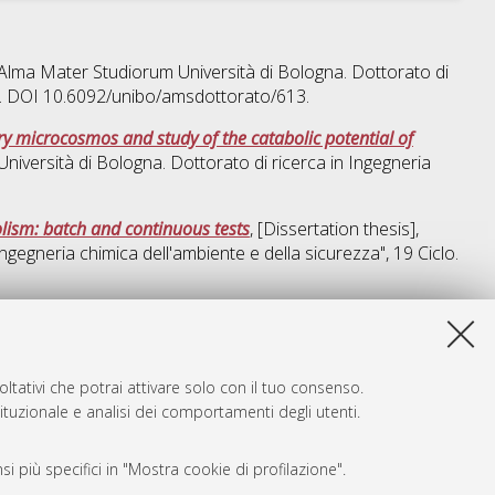
], Alma Mater Studiorum Università di Bologna. Dottorato di
lo. DOI 10.6092/unibo/amsdottorato/613.
y microcosmos and study of the catabolic potential of
Università di Bologna. Dottorato di ricerca in
Ingegneria
lism: batch and continuous tests
, [Dissertation thesis],
Ingegneria chimica dell'ambiente e della sicurezza"
, 19 Ciclo.
a lista e' stata generata il
Wed Aug 5 20:37:08 2026 CEST
.
ltativi che potrai attivare solo con il tuo consenso.
tituzionale e analisi dei comportamenti degli utenti.
i più specifici in "Mostra cookie di profilazione".