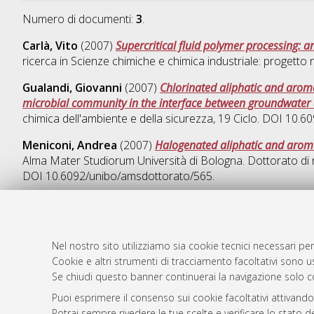
Numero di documenti:
3
.
Carlà, Vito
(2007)
Supercritical fluid polymer processing: 
ricerca in
Scienze chimiche e chimica industriale: progetto n
Gualandi, Giovanni
(2007)
Chlorinated aliphatic and aroma
microbial community in the interface between groundwater 
chimica dell'ambiente e della sicurezza
, 19 Ciclo. DOI 10.
Meniconi, Andrea
(2007)
Halogenated aliphatic and aroma
Alma Mater Studiorum Università di Bologna. Dottorato di 
DOI 10.6092/unibo/amsdottorato/565.
Nel nostro sito utilizziamo sia cookie tecnici necessari per
AMS Dotto
Atom
Cookie e altri strumenti di tracciamento facoltativi sono us
ISSN: 2038
Se chiudi questo banner continuerai la navigazione solo c
Rss 1.0
Servizio i
Puoi esprimere il consenso sui cookie facoltativi attivando
Rss 2.0
Impostazio
Potrai sempre rivedere le tue scelte e verificare lo stato 