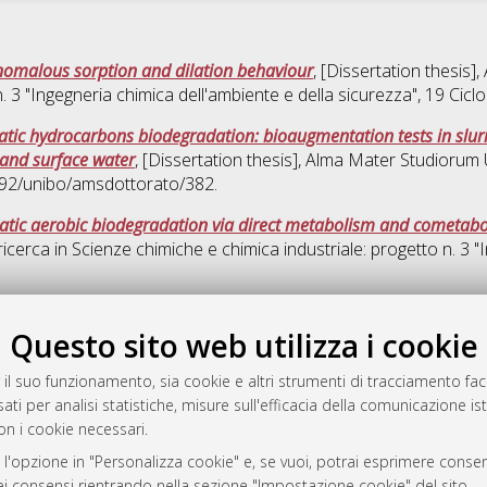
anomalous sorption and dilation behaviour
, [Dissertation thesis
. 3 "Ingegneria chimica dell'ambiente e della sicurezza"
, 19 Cic
tic hydrocarbons biodegradation: bioaugmentation tests in slurr
and surface water
, [Dissertation thesis], Alma Mater Studiorum 
6092/unibo/amsdottorato/382.
tic aerobic biodegradation via direct metabolism and cometabo
ricerca in
Scienze chimiche e chimica industriale: progetto n. 3 "
Quest
Questo sito web utilizza i cookie
 il suo funzionamento, sia cookie e altri strumenti di tracciamento faco
rato
ati per analisi statistiche, misure sull'efficacia della comunicazione is
-7946
on i cookie necessari.
mplementato e gestito da
AlmaDL
 l'opzione in "Personalizza cookie" e, se vuoi, potrai esprimere consens
ni Cookie
dei consensi rientrando nella sezione "Impostazione cookie" del sito.