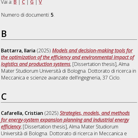
Vai a:
B
|
C
|
G
|
V
Numero di documenti:
5
.
B
Battarra, Ilaria
(2025)
Models and decision-making tools for
the optimization of the efficiency and environmental impact of
logistics and production systems
, [Dissertation thesis], Alma
Mater Studiorum Università di Bologna. Dottorato di ricerca in
Meccanica e scienze avanzate dell'ingegneria
, 37 Ciclo.
C
Cafarella, Cristian
(2025)
Strategies, models, and methods
for energy-system expansion planning and industrial energy
efficiency
, [Dissertation thesis], Alma Mater Studiorum
Università di Bologna. Dottorato di ricerca in
Meccanica e