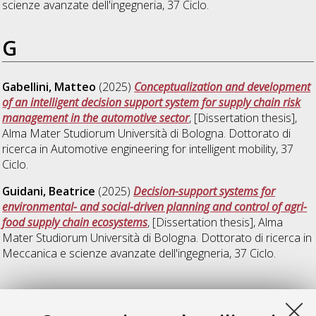
scienze avanzate dell'ingegneria
, 37 Ciclo.
G
Gabellini, Matteo
(2025)
Conceptualization and development
of an intelligent decision support system for supply chain risk
management in the automotive sector
, [Dissertation thesis],
Alma Mater Studiorum Università di Bologna. Dottorato di
ricerca in
Automotive engineering for intelligent mobility
, 37
Ciclo.
Guidani, Beatrice
(2025)
Decision-support systems for
environmental- and social-driven planning and control of agri-
food supply chain ecosystems
, [Dissertation thesis], Alma
Mater Studiorum Università di Bologna. Dottorato di ricerca in
Meccanica e scienze avanzate dell'ingegneria
, 37 Ciclo.
V