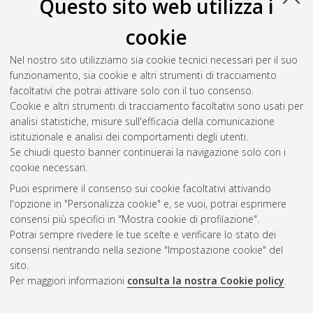
Questo sito web utilizza i
Ventura, Valentina
(2025)
Methods and tools for enabling
cookie
industrial symbiosis networks in the context of industry 4.0
,
[Dissertation thesis], Alma Mater Studiorum Università di
Nel nostro sito utilizziamo sia cookie tecnici necessari per il suo
Bologna. Dottorato di ricerca in
Meccanica e scienze
funzionamento, sia cookie e altri strumenti di tracciamento
avanzate dell'ingegneria
, 37 Ciclo.
facoltativi che potrai attivare solo con il tuo consenso.
Cookie e altri strumenti di tracciamento facoltativi sono usati per
Questa lista e' stata generata il
Sat Aug 8 20:35:49 2026
analisi statistiche, misure sull'efficacia della comunicazione
CEST
.
istituzionale e analisi dei comportamenti degli utenti.
Se chiudi questo banner continuerai la navigazione solo con i
cookie necessari.
Atom
Puoi esprimere il consenso sui cookie facoltativi attivando
Rss 1.0
l'opzione in "Personalizza cookie" e, se vuoi, potrai esprimere
consensi più specifici in "Mostra cookie di profilazione".
Rss 2.0
Potrai sempre rivedere le tue scelte e verificare lo stato dei
consensi rientrando nella sezione "Impostazione cookie" del
AMS Dottorato
sito.
Per maggiori informazioni
consulta la nostra Cookie policy
.
ISSN: 2038-7946
Servizio implementato e gestito da
AlmaDL