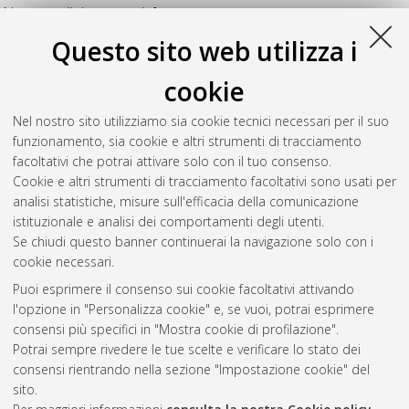
Numero di documenti:
1
.
Questo sito web utilizza i
Piana, Francesco
(2018)
Development of innovative plant
design solutions, sustainable and efficient for humanitarian
cookie
organizations
, [Dissertation thesis], Alma Mater Studiorum
Università di Bologna. Dottorato di ricerca in
Meccanica e
Nel nostro sito utilizziamo sia cookie tecnici necessari per il suo
scienze avanzate dell'ingegneria
, 30 Ciclo. DOI
funzionamento, sia cookie e altri strumenti di tracciamento
10.6092/unibo/amsdottorato/8546.
facoltativi che potrai attivare solo con il tuo consenso.
Cookie e altri strumenti di tracciamento facoltativi sono usati per
Questa lista e' stata generata il
Sat Aug 8 20:35:49 2026
analisi statistiche, misure sull'efficacia della comunicazione
CEST
.
istituzionale e analisi dei comportamenti degli utenti.
Se chiudi questo banner continuerai la navigazione solo con i
cookie necessari.
Atom
Puoi esprimere il consenso sui cookie facoltativi attivando
Rss 1.0
l'opzione in "Personalizza cookie" e, se vuoi, potrai esprimere
consensi più specifici in "Mostra cookie di profilazione".
Rss 2.0
Potrai sempre rivedere le tue scelte e verificare lo stato dei
consensi rientrando nella sezione "Impostazione cookie" del
AMS Dottorato
sito.