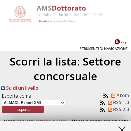
Login
STRUMENTI DI NAVIGAZIONE
Scorri la lista: Settore
concorsuale
Su di un livello
Atom
Esporta come
RSS 1.0
RSS 2.0
Raggruppa per:
Autore
|
Ciclo
|
Nessun raggruppamento