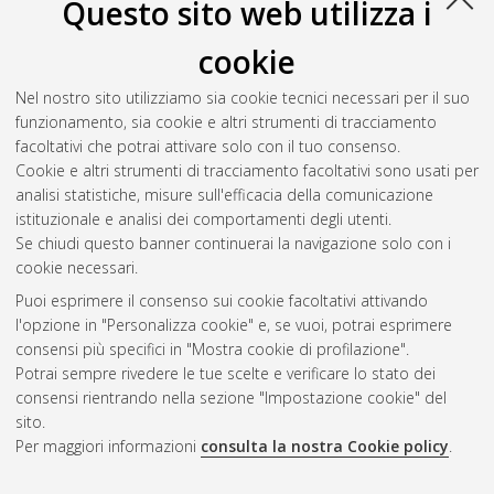
Questo sito web utilizza i
Numero di documenti:
1
.
cookie
Diodato, Federico
(2023)
Productive soil. Beyond the “zone”,
towards strategies for reterritorialising activity sites
,
Nel nostro sito utilizziamo sia cookie tecnici necessari per il suo
[Dissertation thesis], Alma Mater Studiorum Università di
funzionamento, sia cookie e altri strumenti di tracciamento
Bologna. Dottorato di ricerca in
Architettura e culture del
facoltativi che potrai attivare solo con il tuo consenso.
progetto
, 35 Ciclo. DOI 10.48676/unibo/amsdottorato/11095.
Cookie e altri strumenti di tracciamento facoltativi sono usati per
analisi statistiche, misure sull'efficacia della comunicazione
Questa lista e' stata generata il
Fri Aug 7 20:37:04 2026 CEST
.
istituzionale e analisi dei comportamenti degli utenti.
Se chiudi questo banner continuerai la navigazione solo con i
cookie necessari.
Atom
Puoi esprimere il consenso sui cookie facoltativi attivando
Rss 1.0
l'opzione in "Personalizza cookie" e, se vuoi, potrai esprimere
consensi più specifici in "Mostra cookie di profilazione".
Rss 2.0
Potrai sempre rivedere le tue scelte e verificare lo stato dei
consensi rientrando nella sezione "Impostazione cookie" del
AMS Dottorato
sito.
Per maggiori informazioni
consulta la nostra Cookie policy
.
ISSN: 2038-7946
Servizio implementato e gestito da
AlmaDL