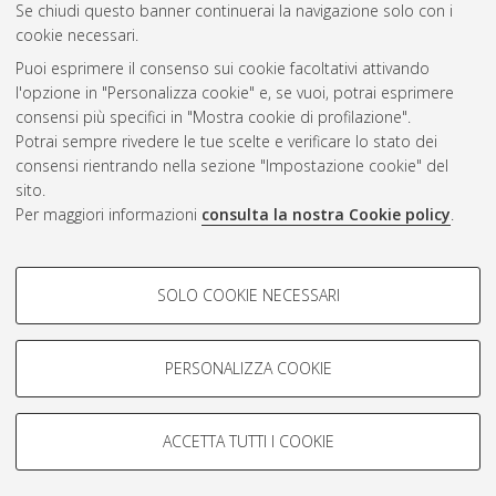
Se chiudi questo banner continuerai la navigazione solo con i
cookie necessari.
Atom
Puoi esprimere il consenso sui cookie facoltativi attivando
Rss 1.0
l'opzione in "Personalizza cookie" e, se vuoi, potrai esprimere
consensi più specifici in "Mostra cookie di profilazione".
Rss 2.0
Potrai sempre rivedere le tue scelte e verificare lo stato dei
consensi rientrando nella sezione "Impostazione cookie" del
sito.
AMS Dottorato
Per maggiori informazioni
consulta la nostra Cookie policy
.
ISSN: 2038-7946
Servizio implementato e gestito da
AlmaDL
COOKIE DI PROFILAZIONE -
Impostazioni Cookie
SOLO COOKIE NECESSARI
Informativa sulla privacy
FACOLTATIVI
Condizioni d’uso del sito
Si tratta di cookie utilizzati per analizzare le caratteristiche della
navigazione degli utenti, creare profili in base al loro comportamento
PERSONALIZZA COOKIE
sul sito, per analisi di marketing.
Mostra cookie di profilazione
ACCETTA TUTTI I COOKIE
Google/Youtube Video
© ALMA MATER STUDIORUM - Università di Bologna, 2007-2026.
COOKIE TECNICI - NECESSARI
Facebook