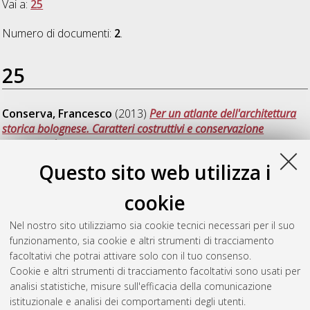
Vai a:
25
Numero di documenti:
2
.
25
Conserva, Francesco
(2013)
Per un atlante dell'architettura
storica bolognese. Caratteri costruttivi e conservazione
consapevole
, [Dissertation thesis], Alma Mater Studiorum
Università di Bologna. Dottorato di ricerca in
Ingegneria edile-
Questo sito web utilizza i
architettura
, 25 Ciclo. DOI 10.6092/unibo/amsdottorato/6112.
cookie
Stoppioni, Benedetta
(2013)
Il museo Wilhelm Lehmbruck:
paradigma della nuova modernità nella Germania del secondo
Nel nostro sito utilizziamo sia cookie tecnici necessari per il suo
dopoguerra
, [Dissertation thesis], Alma Mater Studiorum
funzionamento, sia cookie e altri strumenti di tracciamento
Università di Bologna. Dottorato di ricerca in
Architettura
, 25
facoltativi che potrai attivare solo con il tuo consenso.
Ciclo. DOI 10.6092/unibo/amsdottorato/5780.
Cookie e altri strumenti di tracciamento facoltativi sono usati per
analisi statistiche, misure sull'efficacia della comunicazione
Questa lista e' stata generata il
Fri Aug 7 20:37:04 2026 CEST
.
istituzionale e analisi dei comportamenti degli utenti.