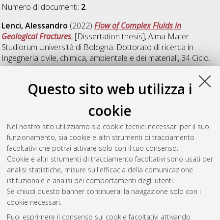
Numero di documenti:
2
.
Lenci, Alessandro
(2022)
Flow of Complex Fluids in
Geological Fractures
, [Dissertation thesis], Alma Mater
Studiorum Università di Bologna. Dottorato di ricerca in
Ingegneria civile, chimica, ambientale e dei materiali
, 34 Ciclo.
DOI 10.48676/unibo/amsdottorato/10124.
Questo sito web utilizza i
Palazzoli, Irene
(2022)
Anthropogenic and climatic controls on
surface water across the contiguous United States
,
cookie
[Dissertation thesis], Alma Mater Studiorum Università di
Bologna. Dottorato di ricerca in
Monitoraggio e gestione delle
Nel nostro sito utilizziamo sia cookie tecnici necessari per il suo
strutture e dell'ambiente - sehm2
, 34 Ciclo. DOI
funzionamento, sia cookie e altri strumenti di tracciamento
10.48676/unibo/amsdottorato/10199.
facoltativi che potrai attivare solo con il tuo consenso.
Cookie e altri strumenti di tracciamento facoltativi sono usati per
Questa lista e' stata generata il
Thu Aug 6 20:38:56 2026
analisi statistiche, misure sull'efficacia della comunicazione
CEST
.
istituzionale e analisi dei comportamenti degli utenti.
Se chiudi questo banner continuerai la navigazione solo con i
cookie necessari.
Atom
Puoi esprimere il consenso sui cookie facoltativi attivando