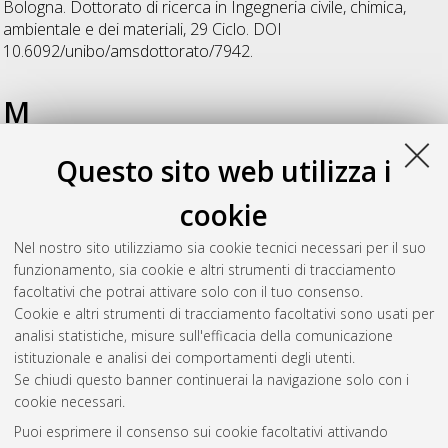
Bologna. Dottorato di ricerca in
Ingegneria civile, chimica,
ambientale e dei materiali
, 29 Ciclo. DOI
10.6092/unibo/amsdottorato/7942.
M
Questo sito web utilizza i
Moreno Miquel, Adria
(2017)
Development, Analysis and
Comparison of two Concepts for Wave Energy Conversion in the
cookie
Mediterranean Sea
, [Dissertation thesis], Alma Mater
Studiorum Università di Bologna. Dottorato di ricerca in
Nel nostro sito utilizziamo sia cookie tecnici necessari per il suo
Ingegneria civile, chimica, ambientale e dei materiali
, 29 Ciclo.
funzionamento, sia cookie e altri strumenti di tracciamento
DOI 10.6092/unibo/amsdottorato/8136.
facoltativi che potrai attivare solo con il tuo consenso.
Cookie e altri strumenti di tracciamento facoltativi sono usati per
Questa lista e' stata generata il
Sun Aug 9 20:38:36 2026
analisi statistiche, misure sull'efficacia della comunicazione
CEST
.
istituzionale e analisi dei comportamenti degli utenti.
Se chiudi questo banner continuerai la navigazione solo con i
cookie necessari.
Atom
Puoi esprimere il consenso sui cookie facoltativi attivando
Rss 1.0