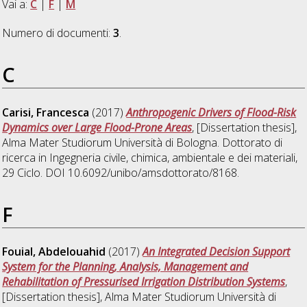
Vai a:
C
|
F
|
M
Numero di documenti:
3
.
C
Carisi, Francesca
(2017)
Anthropogenic Drivers of Flood-Risk
Dynamics over Large Flood-Prone Areas
, [Dissertation thesis],
Alma Mater Studiorum Università di Bologna. Dottorato di
ricerca in
Ingegneria civile, chimica, ambientale e dei materiali
,
29 Ciclo. DOI 10.6092/unibo/amsdottorato/8168.
F
Fouial, Abdelouahid
(2017)
An Integrated Decision Support
System for the Planning, Analysis, Management and
Rehabilitation of Pressurised Irrigation Distribution Systems
,
[Dissertation thesis], Alma Mater Studiorum Università di