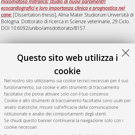
mixomatosa mitralica: studio di nuovi paramentri
ecocardiografici e loro importanza clinica e prognostica nel
cane
, [Dissertation thesis], Alma Mater Studiorum Università di
Bologna. Dottorato di ricerca in
Scienze veterinarie
, 29 Ciclo.
DOI 10.6092/unibo/amsdottorato/8157.
S
Questo sito web utilizza i
Scacco, Gianluca
(2017)
Lo strabismo bilaterale convergente
cookie
con esoftalmo: studio clinico preliminare
, [Dissertation thesis],
Alma Mater Studiorum Università di Bologna. Dottorato di
Nel nostro sito utilizziamo sia cookie tecnici necessari per il suo
ricerca in
Scienze veterinarie
, 28 Ciclo. DOI
funzionamento, sia cookie e altri strumenti di tracciamento
10.6092/unibo/amsdottorato/8139.
facoltativi che potrai attivare solo con il tuo consenso.
Cookie e altri strumenti di tracciamento facoltativi sono usati per
Questa lista e' stata generata il
Sun Aug 9 20:39:09 2026
analisi statistiche, misure sull'efficacia della comunicazione
CEST
.
istituzionale e analisi dei comportamenti degli utenti.
Se chiudi questo banner continuerai la navigazione solo con i
cookie necessari.
Atom