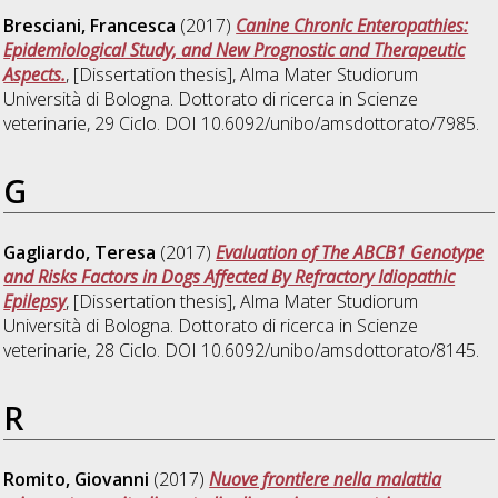
Bresciani, Francesca
(2017)
Canine Chronic Enteropathies:
Epidemiological Study, and New Prognostic and Therapeutic
Aspects.
, [Dissertation thesis], Alma Mater Studiorum
Università di Bologna. Dottorato di ricerca in
Scienze
veterinarie
, 29 Ciclo. DOI 10.6092/unibo/amsdottorato/7985.
G
Gagliardo, Teresa
(2017)
Evaluation of The ABCB1 Genotype
and Risks Factors in Dogs Affected By Refractory Idiopathic
Epilepsy
, [Dissertation thesis], Alma Mater Studiorum
Università di Bologna. Dottorato di ricerca in
Scienze
veterinarie
, 28 Ciclo. DOI 10.6092/unibo/amsdottorato/8145.
R
Romito, Giovanni
(2017)
Nuove frontiere nella malattia