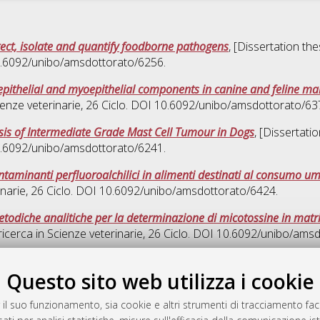
ect, isolate and quantify foodborne pathogens
, [Dissertation th
10.6092/unibo/amsdottorato/6256.
e epithelial and myoepithelial components in canine and feline
ienze veterinarie
, 26 Ciclo. DOI 10.6092/unibo/amsdottorato/63
nosis of Intermediate Grade Mast Cell Tumour in Dogs
, [Dissertati
10.6092/unibo/amsdottorato/6241.
ntaminanti perfluoroalchilici in alimenti destinati al consumo u
inarie
, 26 Ciclo. DOI 10.6092/unibo/amsdottorato/6424.
etodiche analitiche per la determinazione di micotossine in mat
ricerca in
Scienze veterinarie
, 26 Ciclo. DOI 10.6092/unibo/ams
Quest
Questo sito web utilizza i cookie
 il suo funzionamento, sia cookie e altri strumenti di tracciamento faco
rato