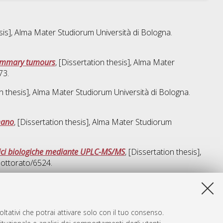
esis], Alma Mater Studiorum Università di Bologna.
 mammary tumours
, [Dissertation thesis], Alma Mater
73.
on thesis], Alma Mater Studiorum Università di Bologna.
mano
, [Dissertation thesis], Alma Mater Studiorum
rici biologiche mediante UPLC-MS/MS
, [Dissertation thesis],
dottorato/6524.
a lista e' stata generata il
Thu Aug 6 20:36:50 2026 CEST
.
ltativi che potrai attivare solo con il tuo consenso.