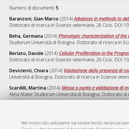
Numero di documenti:
5
.
Baranzoni, Gian Marco
(2014)
Advances in methods to det
Dottorato di ricerca in
Scienze veterinarie
, 26 Ciclo. DOI 
Beha, Germana
(2014)
Phenotypic characterization of th
Studiorum Università di Bologna. Dottorato di ricerca in
Sc
Berlato, Davide
(2014)
Cellular Proliferation in the Prog
Dottorato di ricerca in
Scienze veterinarie
, 26 Ciclo. DOI 
Devicienti, Chiara
(2014)
Valutazione della presenza di co
Università di Bologna. Dottorato di ricerca in
Scienze veter
Scardilli, Martina
(2014)
Messa a punto e validazione di m
Alma Mater Studiorum Università di Bologna. Dottorato di 
Nel nostro sito utilizziamo sia cookie tecnici necessari per
AMS Dotto
Atom