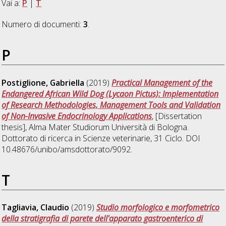
Vai a:
P
|
T
Numero di documenti:
3
.
P
Postiglione, Gabriella
(2019)
Practical Management of the
Endangered African Wild Dog (Lycaon Pictus): Implementation
of Research Methodologies, Management Tools and Validation
of Non-Invasive Endocrinology Applications
, [Dissertation
thesis], Alma Mater Studiorum Università di Bologna.
Dottorato di ricerca in
Scienze veterinarie
, 31 Ciclo. DOI
10.48676/unibo/amsdottorato/9092.
T
Tagliavia, Claudio
(2019)
Studio morfologico e morfometrico
della stratigrafia di parete dell'apparato gastroenterico di