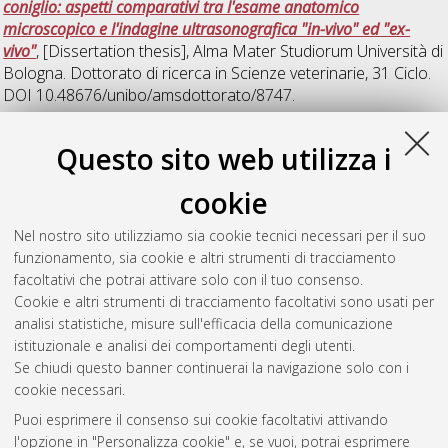
coniglio: aspetti comparativi tra l'esame anatomico
microscopico e l'indagine ultrasonografica "in-vivo" ed "ex-
vivo"
, [Dissertation thesis], Alma Mater Studiorum Università di
Bologna. Dottorato di ricerca in
Scienze veterinarie
, 31 Ciclo.
DOI 10.48676/unibo/amsdottorato/8747.
Tubon Usca, Irvin Ricardo
(2019)
Anti-inflammatory activity
Questo sito web utilizza i
of plant extracts: an effective in vitro model of study based on
primary culture of porcine endothelial cells
, [Dissertation
cookie
thesis], Alma Mater Studiorum Università di Bologna.
Dottorato di ricerca in
Scienze biotecnologiche e
Nel nostro sito utilizziamo sia cookie tecnici necessari per il suo
farmaceutiche
, 31 Ciclo. DOI
funzionamento, sia cookie e altri strumenti di tracciamento
10.6092/unibo/amsdottorato/8935.
facoltativi che potrai attivare solo con il tuo consenso.
Cookie e altri strumenti di tracciamento facoltativi sono usati per
Questa lista e' stata generata il
Wed Aug 5 20:37:42 2026
analisi statistiche, misure sull'efficacia della comunicazione
CEST
.
istituzionale e analisi dei comportamenti degli utenti.
Se chiudi questo banner continuerai la navigazione solo con i
cookie necessari.
Atom
Puoi esprimere il consenso sui cookie facoltativi attivando
Rss 1.0
l'opzione in "Personalizza cookie" e, se vuoi, potrai esprimere